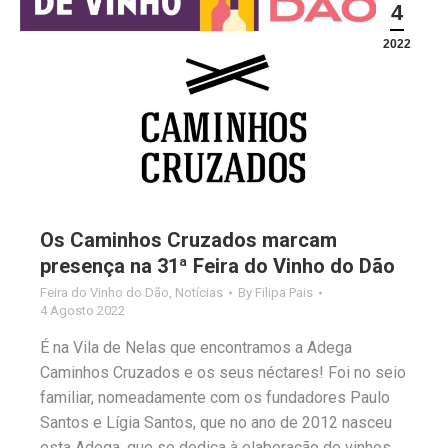
4
2022
Os Caminhos Cruzados marcam
presença na 31ª Feira do Vinho do Dão
Feira do Vinho do Dão
,
Notícias
By
Filipa Pais
4 Agosto 2022
É na Vila de Nelas que encontramos a Adega
Caminhos Cruzados e os seus néctares! Foi no seio
familiar, nomeadamente com os fundadores Paulo
Santos e Lígia Santos, que no ano de 2012 nasceu
esta Adega, que se dedica à elaboração de vinhos