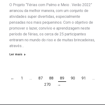
O Projeto “Férias com Palmo e Meio . Verão 2022”
arrancou da melhor maneira, com um conjunto de
atividades super divertidas, especialmente
pensadas nos mais pequeninos. Com o objetivo de
promover o lazer, convívio e aprendizagem neste
período de férias, os cerca de 25 participantes
entraram no mundo do riso e de muitas brincadeiras,
através…
Ler mais
←
1
…
87
88
89
90
91
…
270
→