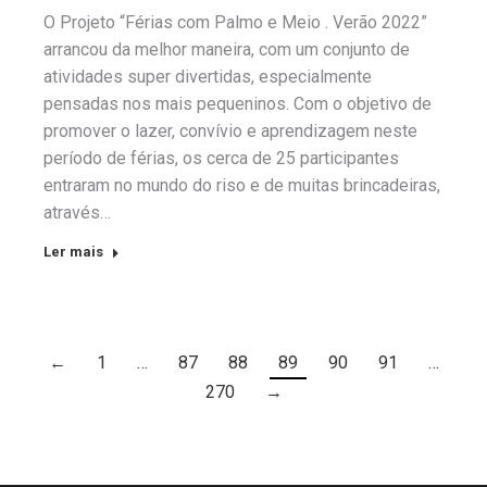
O Projeto “Férias com Palmo e Meio . Verão 2022”
arrancou da melhor maneira, com um conjunto de
atividades super divertidas, especialmente
pensadas nos mais pequeninos. Com o objetivo de
promover o lazer, convívio e aprendizagem neste
período de férias, os cerca de 25 participantes
entraram no mundo do riso e de muitas brincadeiras,
através…
Ler mais
←
1
…
87
88
89
90
91
…
270
→