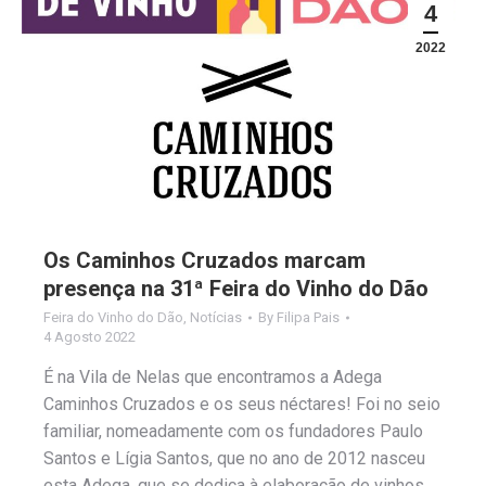
4
2022
Os Caminhos Cruzados marcam
presença na 31ª Feira do Vinho do Dão
Feira do Vinho do Dão
,
Notícias
By
Filipa Pais
4 Agosto 2022
É na Vila de Nelas que encontramos a Adega
Caminhos Cruzados e os seus néctares! Foi no seio
familiar, nomeadamente com os fundadores Paulo
Santos e Lígia Santos, que no ano de 2012 nasceu
esta Adega, que se dedica à elaboração de vinhos