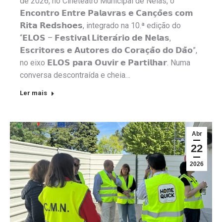
de 2026, no Cineteatro Municipal de Nelas, o
𝗘𝗻𝗰𝗼𝗻𝘁𝗿𝗼 𝗘𝗻𝘁𝗿𝗲 𝗣𝗮𝗹𝗮𝘃𝗿𝗮𝘀 𝗲 𝗖𝗮𝗻𝗰̧𝗼̃𝗲𝘀 𝗰𝗼𝗺
𝗥𝗶𝘁𝗮 𝗥𝗲𝗱𝘀𝗵𝗼𝗲𝘀, integrado na 10.ª edição do
“𝗘𝗟𝗢𝗦 – 𝗙𝗲𝘀𝘁𝗶𝘃𝗮𝗹 𝗟𝗶𝘁𝗲𝗿𝗮́𝗿𝗶𝗼 𝗱𝗲 𝗡𝗲𝗹𝗮𝘀,
𝗘𝘀𝗰𝗿𝗶𝘁𝗼𝗿𝗲𝘀 𝗲 𝗔𝘂𝘁𝗼𝗿𝗲𝘀 𝗱𝗼 𝗖𝗼𝗿𝗮𝗰̧𝗮̃𝗼 𝗱𝗼 𝗗𝗮̃𝗼”,
no eixo 𝗘𝗟𝗢𝗦 𝗽𝗮𝗿𝗮 𝗢𝘂𝘃𝗶𝗿 𝗲 𝗣𝗮𝗿𝘁𝗶𝗹𝗵𝗮𝗿. Numa
conversa descontraída e cheia…
Ler mais
Abr
22
2026