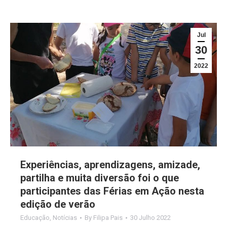
Jul
30
2022
Experiências, aprendizagens, amizade,
partilha e muita diversão foi o que
participantes das Férias em Ação nesta
edição de verão
Educação
,
Notícias
By
Filipa Pais
30 Julho 2022