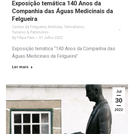
Exposição temática 140 Anos da
Companhia das Águas Medicinais da
Felgueira
Caldas da Felgueira
,
Notícias
,
Termalismo
,
Turismo & Património
By
Filipa Pais
31 Julho 2022
Exposição temática “140 Anos da Companhia das
Águas Medicinais da Felgueira”
Ler mais
Jul
30
2022