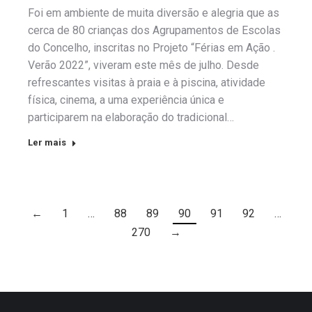
Foi em ambiente de muita diversão e alegria que as
cerca de 80 crianças dos Agrupamentos de Escolas
do Concelho, inscritas no Projeto “Férias em Ação .
Verão 2022”, viveram este mês de julho. Desde
refrescantes visitas à praia e à piscina, atividade
física, cinema, a uma experiência única e
participarem na elaboração do tradicional…
Ler mais
←
1
…
88
89
90
91
92
…
270
→