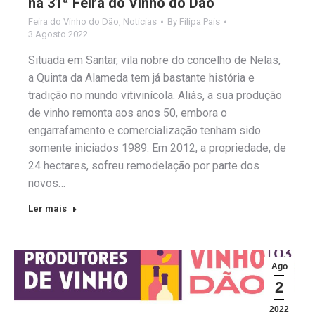
na 31ª Feira do Vinho do Dão
Feira do Vinho do Dão
,
Notícias
By
Filipa Pais
3 Agosto 2022
Situada em Santar, vila nobre do concelho de Nelas,
a Quinta da Alameda tem já bastante história e
tradição no mundo vitivinícola. Aliás, a sua produção
de vinho remonta aos anos 50, embora o
engarrafamento e comercialização tenham sido
somente iniciados 1989. Em 2012, a propriedade, de
24 hectares, sofreu remodelação por parte dos
novos…
Ler mais
Ago
2
2022