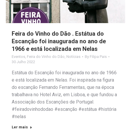
Feira do Vinho do Dão . Estátua do
Escanção foi inaugurada no ano de
1966 e está localizada em Nelas
Eventos
,
Feira do Vinho do Dão
,
Notícias
By
Filipa Pais
30 Julho 2022
Estátua do Escanção foi inaugurada no ano de 1966
e está localizada em Nelas. Foi inspirada na figura
do escanção Fernando Ferramentas, que na época
trabalhava no Hotel Aviz, em Lisboa, e que fundou a
Associação dos Escanções de Portugal.
#feiradovinhododao #escanção #estátua #história
#nelas
Ler mais