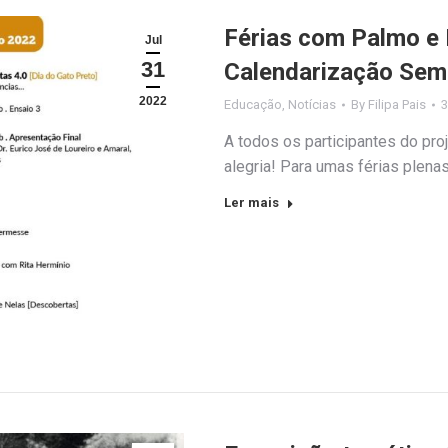
Férias com Palmo e 
Jul
31
Calendarização Sem
2022
Educação
,
Notícias
By
Filipa Pais
3
A todos os participantes do pro
alegria! Para umas férias plen
Ler mais