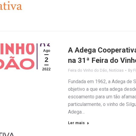
A Adega Cooperativa
Ago
2
na 31ª Feira do Vin
2022
Feira do Vinho do Dão
,
Notícias
By
F
Fundada em 1962, a Adega de S
objetivo a que esta adega desde
escoamento para um tão afamado
particularmente, o vinho de Silg
Adega…
Ler mais