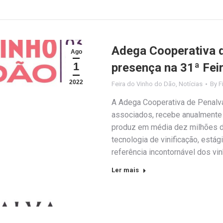
Adega Cooperativa 
Ago
1
presença na 31ª Fei
2022
Feira do Vinho do Dão
,
Notícias
By
F
A Adega Cooperativa de Penalva
associados, recebe anualmente 
produz em média dez milhões de
tecnologia de vinificação, está
referência incontornável dos vi
Ler mais