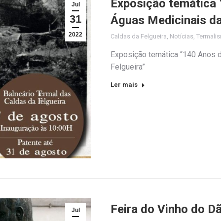
Exposição temática
Jul
31
Águas Medicinais da
2022
Caldas da Felgueira
,
Notícias
,
Termali
Exposição temática “140 Anos 
Felgueira”
Ler mais
Feira do Vinho do Dã
Jul