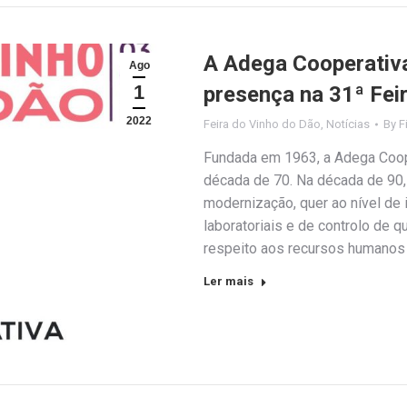
A Adega Cooperativ
Ago
1
presença na 31ª Fei
2022
Feira do Vinho do Dão
,
Notícias
By
F
Fundada em 1963, a Adega Coop
década de 70. Na década de 90,
modernização, quer ao nível de 
laboratoriais e de controlo de 
respeito aos recursos humanos
Ler mais