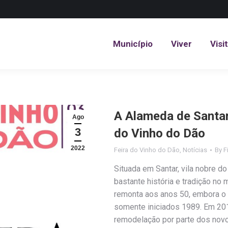
Município
Viver
Visi
Município
Viver
Visi
A Alameda de Santar
Ago
3
do Vinho do Dão
2022
Feira do Vinho do Dão
,
Notícias
By
F
Situada em Santar, vila nobre d
bastante história e tradição no 
remonta aos anos 50, embora o
somente iniciados 1989. Em 201
remodelação por parte dos nov