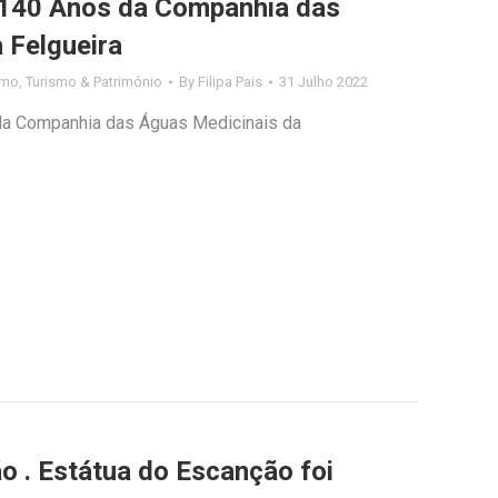
 140 Anos da Companhia das
 Felgueira
smo
,
Turismo & Património
By
Filipa Pais
31 Julho 2022
da Companhia das Águas Medicinais da
o . Estátua do Escanção foi