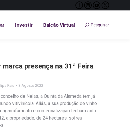
Facebook
Instagram
YouTube
X
tar
Investir
Balcão Virtual
Pesquisar
Search:
page
page
page
page
opens
opens
opens
opens
tar
Investir
Balcão Virtual
Pesquisar
Search:
in
in
in
in
new
new
new
new
window
window
window
window
 marca presença na 31ª Feira
ilipa Pais
3 Agosto 2022
o concelho de Nelas, a Quinta da Alameda tem já
mundo vitivinícola. Aliás, a sua produção de vinho
 engarrafamento e comercialização tenham sido
2, a propriedade, de 24 hectares, sofreu
os…