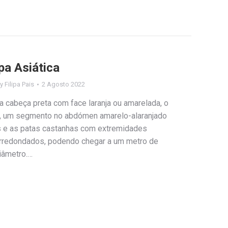
pa Asiática
By
Filipa Pais
2 Agosto 2022
a cabeça preta com face laranja ou amarelada, o
o, um segmento no abdómen amarelo-alaranjado
as e as patas castanhas com extremidades
arredondados, podendo chegar a um metro de
diâmetro.…