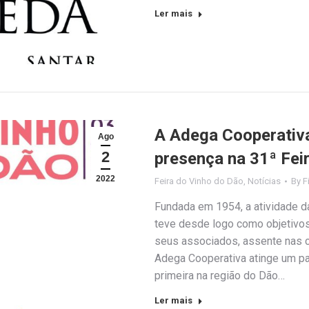
Ler mais
A Adega Cooperativ
Ago
2
presença na 31ª Fei
2022
Feira do Vinho do Dão
,
Notícias
By
F
Fundada em 1954, a atividade 
teve desde logo como objetivos 
seus associados, assente nas c
Adega Cooperativa atinge um pas
primeira na região do Dão…
Ler mais