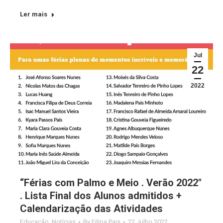
Ler mais
Jul
22
2022
“Férias com Palmo e Meio . Verão 2022″
. Lista Final dos Alunos admitidos +
Calendarização das Atividades
Educação
,
Notícias
By
Filipa Pais
22 Julho 2022