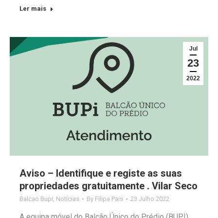
Ler mais
Jul
23
2022
Aviso – Identifique e registe as suas
propriedades gratuitamente . Vilar Seco
Balcao Bupi
,
Notícias
By
Filipa Pais
23 Julho 2022
A equipa móvel do Balcão Único do Prédio (BUPI)