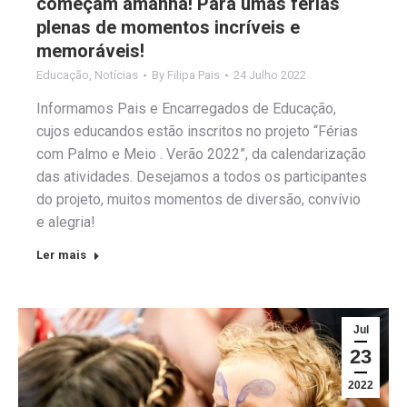
começam amanhã! Para umas férias
plenas de momentos incríveis e
memoráveis!
Educação
,
Notícias
By
Filipa Pais
24 Julho 2022
Informamos Pais e Encarregados de Educação,
cujos educandos estão inscritos no projeto “Férias
com Palmo e Meio . Verão 2022”, da calendarização
das atividades. Desejamos a todos os participantes
do projeto, muitos momentos de diversão, convívio
e alegria!
Ler mais
Jul
23
2022