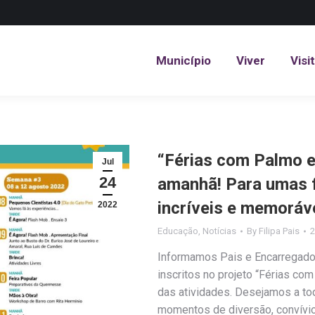
Município
Viver
Visi
Município
Viver
Visi
“Férias com Palmo 
Jul
24
amanhã! Para umas 
incríveis e memoráv
2022
Educação
,
Notícias
By
Filipa Pais
2
Informamos Pais e Encarregado
inscritos no projeto “Férias co
das atividades. Desejamos a tod
momentos de diversão, convívio 