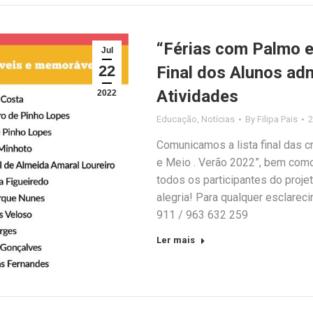
“Férias com Palmo e 
Jul
22
Final dos Alunos ad
Atividades
2022
Educação
,
Notícias
By
Filipa Pais
2
Comunicamos a lista final das c
e Meio . Verão 2022”, bem como
todos os participantes do proje
alegria! Para qualquer esclarec
911 / 963 632 259
Ler mais