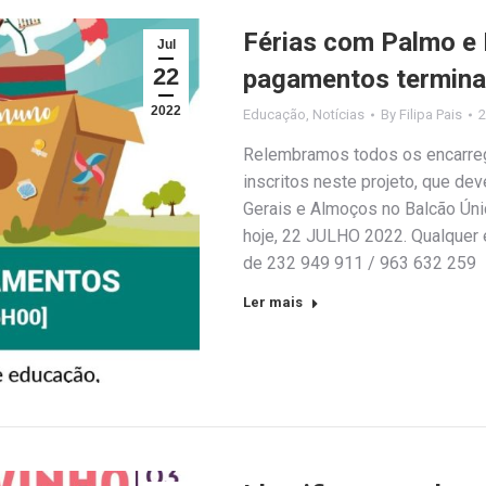
Férias com Palmo e 
Jul
22
pagamentos termina
2022
Educação
,
Notícias
By
Filipa Pais
2
Relembramos todos os encarre
inscritos neste projeto, que d
Gerais e Almoços no Balcão Úni
hoje, 22 JULHO 2022. Qualquer 
de 232 949 911 / 963 632 259
Ler mais