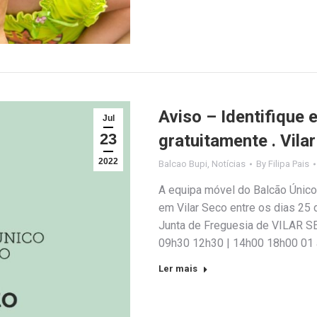
Aviso – Identifique 
Jul
23
gratuitamente . Vila
2022
Balcao Bupi
,
Notícias
By
Filipa Pais
A equipa móvel do Balcão Único 
em Vilar Seco entre os dias 25 
Junta de Freguesia de VILAR S
09h30 12h30 | 14h00 18h00 01
Ler mais