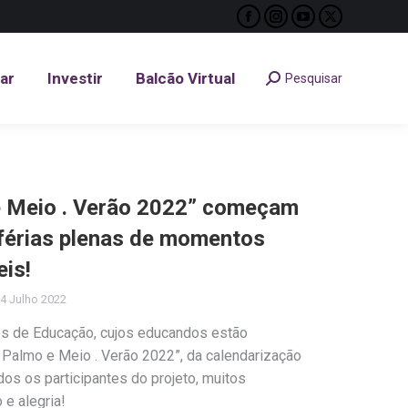
Facebook
Instagram
YouTube
X
tar
Investir
Balcão Virtual
Pesquisar
Search:
page
page
page
page
opens
opens
opens
opens
tar
Investir
Balcão Virtual
Pesquisar
Search:
in
in
in
in
new
new
new
new
window
window
window
window
e Meio . Verão 2022” começam
férias plenas de momentos
eis!
4 Julho 2022
s de Educação, cujos educandos estão
m Palmo e Meio . Verão 2022”, da calendarização
os os participantes do projeto, muitos
e alegria!