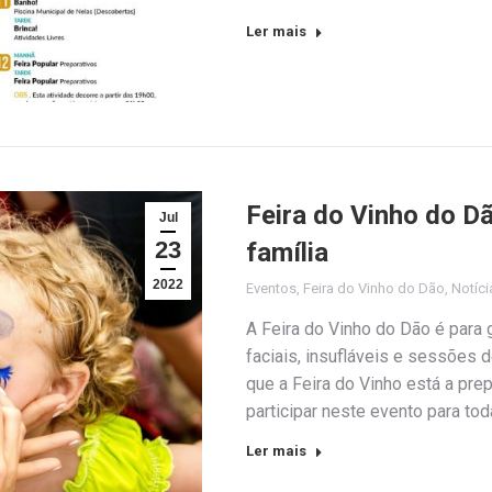
Ler mais
Feira do Vinho do D
Jul
23
família
2022
Eventos
,
Feira do Vinho do Dão
,
Notíci
A Feira do Vinho do Dão é para 
faciais, insufláveis e sessões
que a Feira do Vinho está a pr
participar neste evento para to
Ler mais