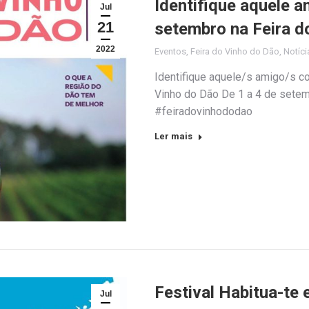
Identifique aquele 
Jul
21
setembro na Feira d
2022
Eventos
,
Feira do Vinho do Dão
,
Notíci
Identifique aquele/s amigo/s c
Vinho do Dão De 1 a 4 de setem
#feiradovinhododao
Ler mais
Festival Habitua-te
Jul