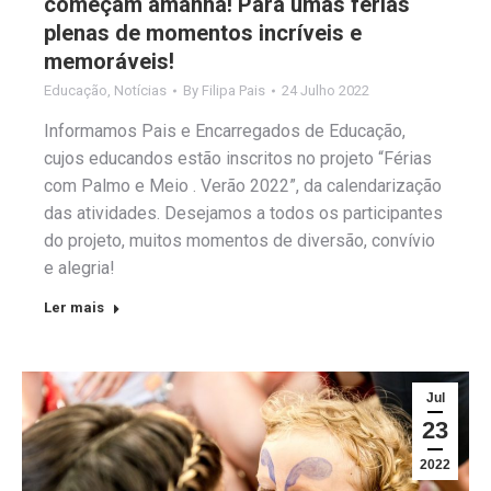
começam amanhã! Para umas férias
plenas de momentos incríveis e
memoráveis!
Educação
,
Notícias
By
Filipa Pais
24 Julho 2022
Informamos Pais e Encarregados de Educação,
cujos educandos estão inscritos no projeto “Férias
com Palmo e Meio . Verão 2022”, da calendarização
das atividades. Desejamos a todos os participantes
do projeto, muitos momentos de diversão, convívio
e alegria!
Ler mais
Jul
23
2022