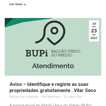
Ler mais
Jul
23
2022
Aviso – Identifique e registe as suas
propriedades gratuitamente . Vilar Seco
Balcao Bupi
,
Notícias
By
Filipa Pais
23 Julho 2022
A equipa móvel do Balcão Único do Prédio (BUPI)