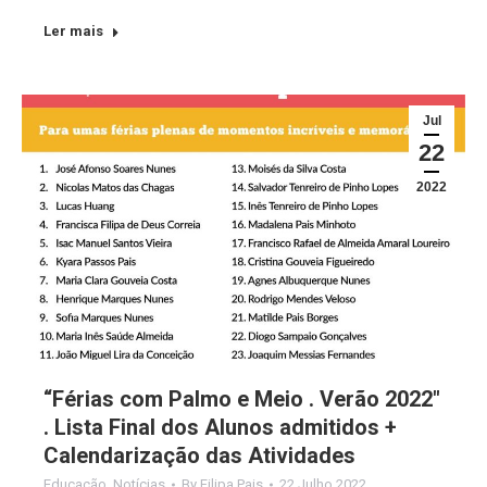
Ler mais
Jul
22
2022
“Férias com Palmo e Meio . Verão 2022″
. Lista Final dos Alunos admitidos +
Calendarização das Atividades
Educação
,
Notícias
By
Filipa Pais
22 Julho 2022