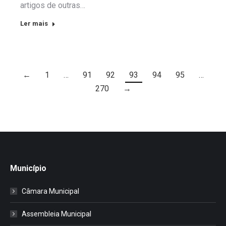
artigos de outras…
Ler mais
←
1
…
91
92
93
94
95
…
270
→
Município
Câmara Municipal
Assembleia Municipal