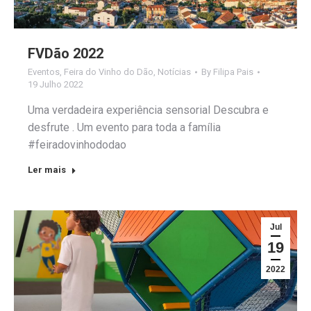
FVDão 2022
Eventos
,
Feira do Vinho do Dão
,
Notícias
By
Filipa Pais
19 Julho 2022
Uma verdadeira experiência sensorial Descubra e
desfrute . Um evento para toda a família
#feiradovinhododao
Ler mais
Jul
19
2022