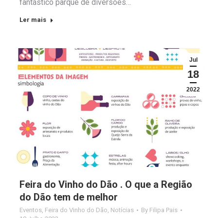
fantástico parque de diversões…
Ler mais
Jul
18
2022
Feira do Vinho do Dão . O que a Região
do Dão tem de melhor
Eventos
,
Feira do Vinho do Dão
,
Notícias
By
Filipa Pais