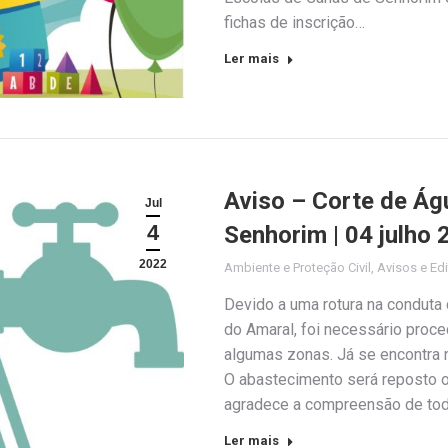
fichas de inscrição…
Ler mais
Aviso – Corte de Ág
Jul
4
Senhorim | 04 julho
2022
Ambiente e Proteção Civil
,
Avisos e Edi
Devido a uma rotura na conduta 
do Amaral, foi necessário proc
algumas zonas. Já se encontra n
O abastecimento será reposto o
agradece a compreensão de to
Ler mais