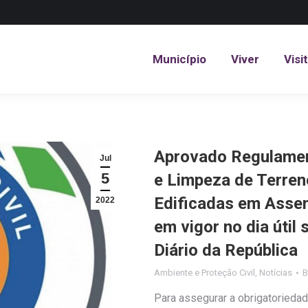
Município
Viver
Visi
Município
Viver
Visi
Aprovado Regulamen
Jul
5
e Limpeza de Terren
Edificadas em Assem
2022
em vigor no dia útil
Diário da República
Ambiente e Proteção Civil
,
Notícias
Para assegurar a obrigatoriedad