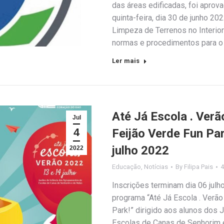
das áreas edificadas, foi apro
quinta-feira, dia 30 de junho 2
Limpeza de Terrenos no Interior
normas e procedimentos para o 
Ler mais
Até Já Escola . Verã
Jul
4
Feijão Verde Fun Par
julho 2022
2022
Educação
,
Notícias
By
Filipa Pais
4
Inscrições terminam dia 06 jul
programa “Até Já Escola . Verão
Park!” dirigido aos alunos dos
Escolas de Canas de Senhorim e