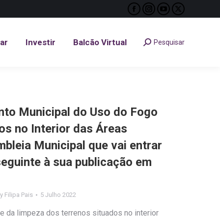
Facebook
Instagram
YouTube
X
tar
Investir
Balcão Virtual
Pesquisar
Search:
page
page
page
page
opens
opens
opens
opens
tar
Investir
Balcão Virtual
Pesquisar
Search:
in
in
in
in
new
new
new
new
window
window
window
window
to Municipal do Uso do Fogo
os no Interior das Áreas
bleia Municipal que vai entrar
 seguinte à sua publicação em
By
Filipa Pais
5 Julho 2022
e da limpeza dos terrenos situados no interior