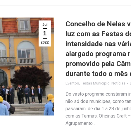
Concelho de Nelas v
Jul
1
luz com as Festas d
intensidade nas vár
2022
alargado programa r
promovido pela Câma
durante todo o mês 
Eventos
,
Festas Municipio
,
Notícias
Do vasto programa constaram i
não só dos munícipes, como tam
passaram, de dia 1 a 28 de junh
com as Termas, Oficinas Craft –
Agrupamento…