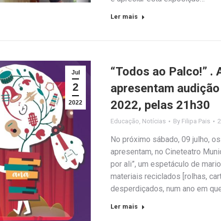
Ler mais
“Todos ao Palco!” . 
Jul
2
apresentam audição 
2022, pelas 21h30
2022
Educação
,
Notícias
By
Filipa Pais
2
No próximo sábado, 09 julho, os
apresentam, no Cineteatro Munici
por ali”, um espetáculo de mario
materiais reciclados [rolhas, ca
desperdiçados, num ano em qu
Ler mais