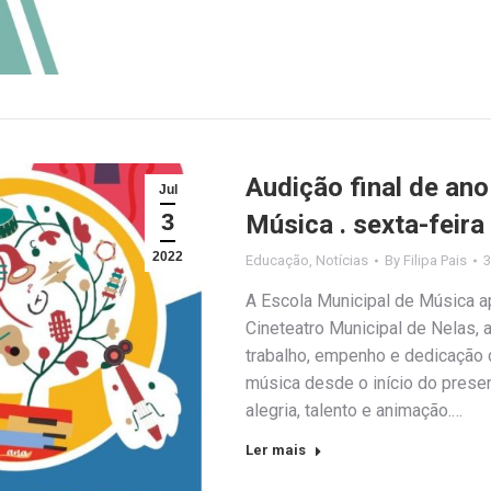
Audição final de ano
Jul
3
Música . sexta-feira
2022
Educação
,
Notícias
By
Filipa Pais
3
A Escola Municipal de Música ap
Cineteatro Municipal de Nelas, a
trabalho, empenho e dedicação 
música desde o início do prese
alegria, talento e animação.…
Ler mais