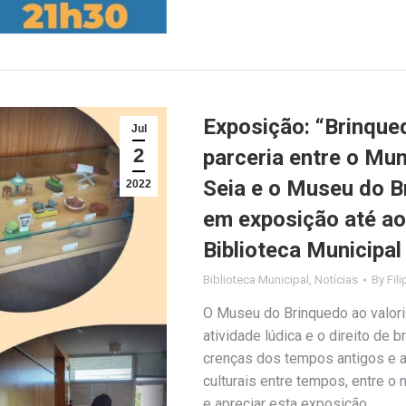
Exposição: “Brinque
Jul
2
parceria entre o Mun
Seia e o Museu do Br
2022
em exposição até ao
Biblioteca Municipal
Biblioteca Municipal
,
Notícias
By
Fil
O Museu do Brinquedo ao valoriz
atividade lúdica e o direito de
crenças dos tempos antigos e 
culturais entre tempos, entre o
e apreciar esta exposição…