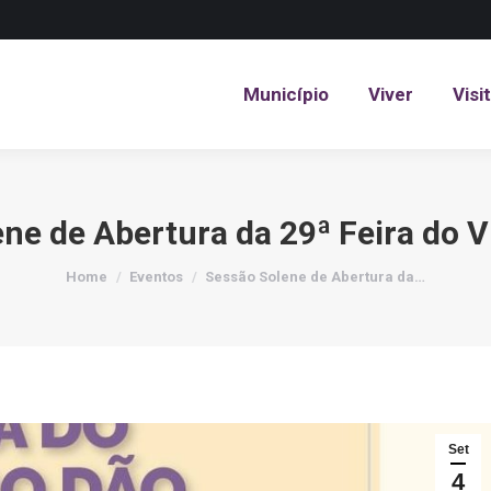
Município
Viver
Visi
Município
Viver
Visi
ne de Abertura da 29ª Feira do 
You are here:
Home
Eventos
Sessão Solene de Abertura da…
Set
4