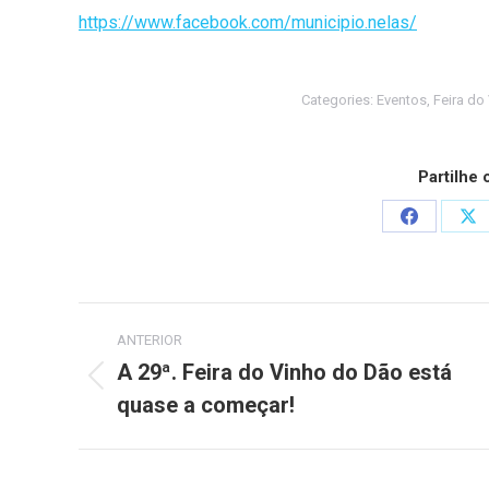
https://www.facebook.com/municipio.nelas/
Categories:
Eventos
,
Feira do
Partilhe
Share
Sh
on
on
Facebook
X
Post
ANTERIOR
navigation
A 29ª. Feira do Vinho do Dão está
Previous
quase a começar!
post: