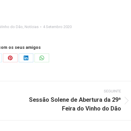
 Vinho do Dão
,
Notícias
4 Setembro 2020
 com os seus amigos
are
Share
Share
Share
on
on
on
Pinterest
LinkedIn
WhatsApp
SEGUINTE
Sessão Solene de Abertura da 29ª
Next
Feira do Vinho do Dão
post: