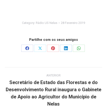
Category:
Rádio US Nelas
28 Fevereiro 2019
Partilhe com os seus amigos
Share
Share
Share
Share
Share
on
on
on
on
on
Facebook
X
Pinterest
LinkedIn
WhatsApp
Post
ANTERIOR
navigation
Secretário de Estado das Florestas e do
Desenvolvimento Rural inaugura o Gabinete
Previous
de Apoio ao Agricultor do Município de
post:
Nelas