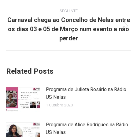
SEGUINTE
Carnaval chega ao Concelho de Nelas entre
os dias 03 e 05 de Março num evento a não
Next
post:
perder
Related Posts
Programa de Julieta Rosário na Rádio
US Nelas
1 Outubro 2020
Programa de Alice Rodrigues na Rádio
US Nelas