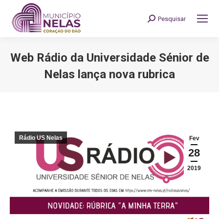
Pesquisar
Search:
Web Rádio da Universidade Sénior de
Nelas lança nova rubrica
You are here:
Rádio US Nelas
Fev
28
2019