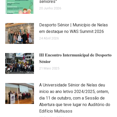
seniores”
20 Junho 2026
Desporto Sénior | Município de Nelas
em destaque no WAS Summit 2026
24 Abril 2026
𝐈𝐈𝐈 𝐄𝐧𝐜𝐨𝐧𝐭𝐫𝐨 𝐈𝐧𝐭𝐞𝐫𝐦𝐮𝐧𝐢𝐜𝐢𝐩𝐚𝐥 𝐝𝐞 𝐃𝐞𝐬𝐩𝐨𝐫𝐭𝐨
𝐒𝐞́𝐧𝐢𝐨𝐫
21 Maio 2025
A Universidade Sénior de Nelas deu
início ao ano letivo 2024/2025, ontem,
dia 11 de outubro, com a Sessão de
Abertura que teve lugar no Auditório do
Edifício Multiusos