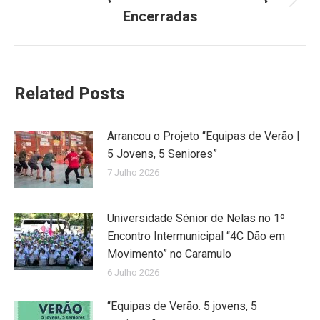
Next
Encerradas
post:
Related Posts
Arrancou o Projeto “Equipas de Verão |
5 Jovens, 5 Seniores”
7 Julho 2026
Universidade Sénior de Nelas no 1º
Encontro Intermunicipal “4C Dão em
Movimento” no Caramulo
6 Julho 2026
“Equipas de Verão. 5 jovens, 5