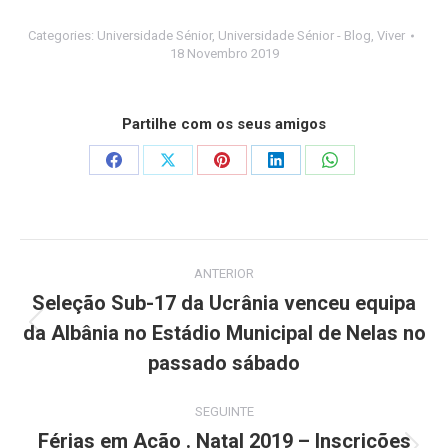
Categories:
Universidade Sénior
,
Universidade Sénior - Blog
,
Viver
18 Novembro 2019
Partilhe com os seus amigos
Share
Share
Share
Share
Share
on
on
on
on
on
Facebook
X
Pinterest
LinkedIn
WhatsApp
Post
ANTERIOR
navigation
Seleção Sub-17 da Ucrânia venceu equipa
da Albânia no Estádio Municipal de Nelas no
Previous
post:
passado sábado
SEGUINTE
Férias em Ação . Natal 2019 – Inscrições