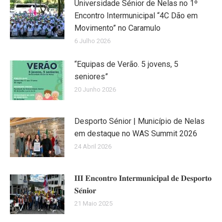
Universidade Sénior de Nelas no 1º
Encontro Intermunicipal “4C Dão em
Movimento” no Caramulo
6 Julho 2026
“Equipas de Verão. 5 jovens, 5
seniores”
20 Junho 2026
Desporto Sénior | Município de Nelas
em destaque no WAS Summit 2026
24 Abril 2026
𝐈𝐈𝐈 𝐄𝐧𝐜𝐨𝐧𝐭𝐫𝐨 𝐈𝐧𝐭𝐞𝐫𝐦𝐮𝐧𝐢𝐜𝐢𝐩𝐚𝐥 𝐝𝐞 𝐃𝐞𝐬𝐩𝐨𝐫𝐭𝐨
𝐒𝐞́𝐧𝐢𝐨𝐫
21 Maio 2025