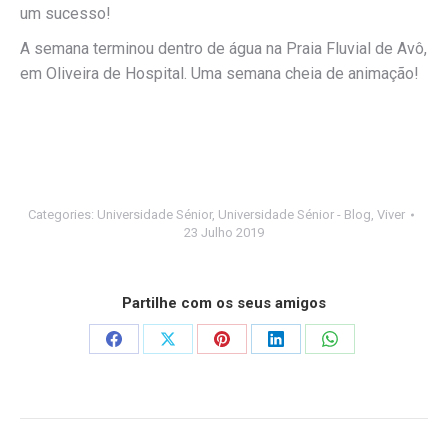
um sucesso!
A semana terminou dentro de água na Praia Fluvial de Avô,
em Oliveira de Hospital. Uma semana cheia de animação!
Categories:
Universidade Sénior
,
Universidade Sénior - Blog
,
Viver
23 Julho 2019
Partilhe com os seus amigos
Share
Share
Share
Share
Share
on
on
on
on
on
Facebook
X
Pinterest
LinkedIn
WhatsApp
Post