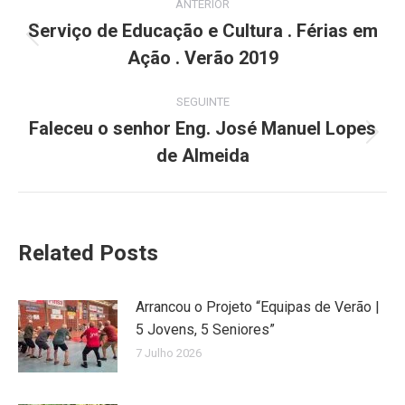
ANTERIOR
navigation
Serviço de Educação e Cultura . Férias em
Previous
Ação . Verão 2019
post:
SEGUINTE
Faleceu o senhor Eng. José Manuel Lopes
Next
de Almeida
post:
Related Posts
Arrancou o Projeto “Equipas de Verão |
5 Jovens, 5 Seniores”
7 Julho 2026