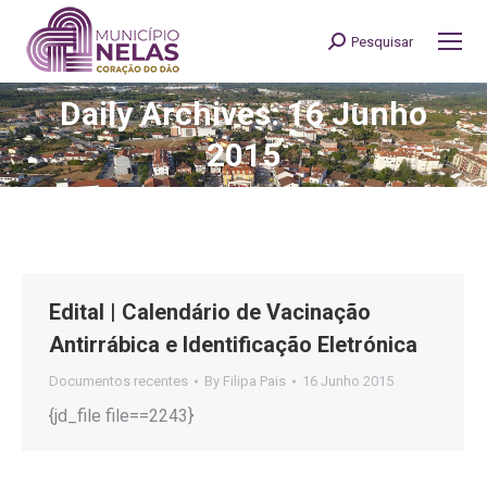
Pesquisar
Search:
Daily Archives: 16 Junho
You are here:
2015
Edital | Calendário de Vacinação
Antirrábica e Identificação Eletrónica
Documentos recentes
By
Filipa Pais
16 Junho 2015
{jd_file file==2243}