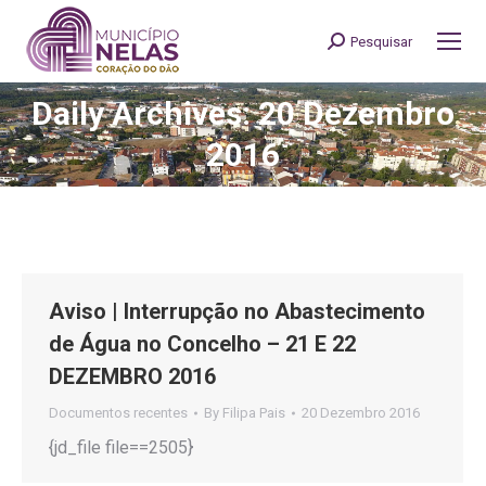
Pesquisar
Search:
Daily Archives: 20 Dezembro
You are here:
2016
Aviso | Interrupção no Abastecimento
de Água no Concelho – 21 E 22
DEZEMBRO 2016
Documentos recentes
By
Filipa Pais
20 Dezembro 2016
{jd_file file==2505}