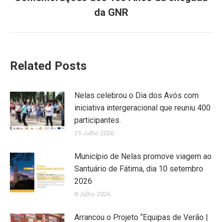
Next
da GNR
post:
Related Posts
Nelas celebrou o Dia dos Avós com
iniciativa intergeracional que reuniu 400
participantes.
25 Julho 2026
Município de Nelas promove viagem ao
Santuário de Fátima, dia 10 setembro
2026
8 Julho 2026
Arrancou o Projeto “Equipas de Verão |