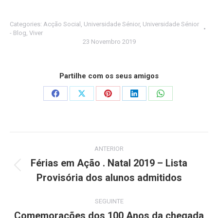
Categories:
Acção Social
,
Universidade Sénior
,
Universidade Sénior
- Blog
,
Viver
23 Novembro 2019
Partilhe com os seus amigos
Share
Share
Share
Share
Share
on
on
on
on
on
Facebook
X
Pinterest
LinkedIn
WhatsApp
Post
ANTERIOR
navigation
Férias em Ação . Natal 2019 – Lista
Previous
Provisória dos alunos admitidos
post:
SEGUINTE
Comemorações dos 100 Anos da chegada