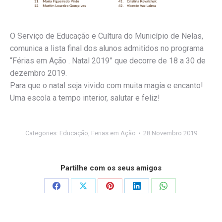
O Serviço de Educação e Cultura do
Município de Nelas
,
comunica a lista final dos alunos admitidos no programa
“Férias em Ação . Natal 2019” que decorre de 18 a 30 de
dezembro 2019.
Para que o natal seja vivido com muita magia e encanto!
Uma escola a tempo interior, salutar e feliz!
Categories:
Educação
,
Ferias em Ação
28 Novembro 2019
Partilhe com os seus amigos
Share
Share
Share
Share
Share
on
on
on
on
on