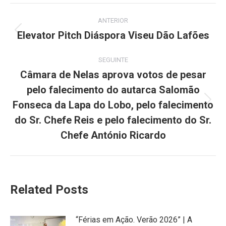
Facebook
X
Pinterest
LinkedIn
WhatsApp
Post
ANTERIOR
navigation
Elevator Pitch Diáspora Viseu Dão Lafões
Previous
post:
SEGUINTE
Câmara de Nelas aprova votos de pesar
pelo falecimento do autarca Salomão
Fonseca da Lapa do Lobo, pelo falecimento
Next
post:
do Sr. Chefe Reis e pelo falecimento do Sr.
Chefe António Ricardo
Related Posts
“Férias em Ação. Verão 2026” | A