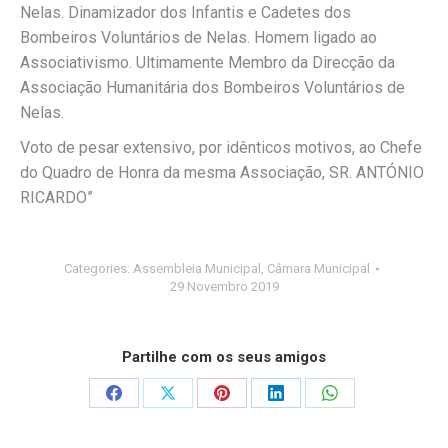
Nelas. Dinamizador dos Infantis e Cadetes dos
Bombeiros Voluntários de Nelas. Homem ligado ao
Associativismo. Ultimamente Membro da Direcção da
Associação Humanitária dos Bombeiros Voluntários de
Nelas.
Voto de pesar extensivo, por idênticos motivos, ao Chefe
do Quadro de Honra da mesma Associação, SR. ANTÓNIO
RICARDO”
Categories:
Assembleia Municipal
,
Câmara Municipal
29 Novembro 2019
Partilhe com os seus amigos
Share
Share
Share
Share
Share
on
on
on
on
on