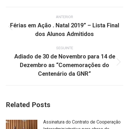
Facebook
X
Pinterest
LinkedIn
WhatsApp
Post
ANTERIOR
navigation
Férias em Ação . Natal 2019” – Lista Final
Previous
dos Alunos Admitidos
post:
SEGUINTE
Adiado de 30 de Novembro para 14 de
Dezembro as “Comemorações do
Next
post:
Centenário da GNR”
Related Posts
Assinatura do Contrato de Cooperação