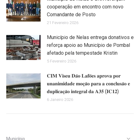
cooperação em encontro com novo
Comandante de Posto
21 Fevereiro 2026
Município de Nelas entrega donativos e
reforça apoio ao Município de Pombal
afetado pela tempestade Kristin
5 Fevereiro 2026
𝐂𝐈𝐌 𝐕𝐢𝐬𝐞𝐮 𝐃𝐚̃𝐨 𝐋𝐚𝐟𝐨̃𝐞𝐬 𝐚𝐩𝐫𝐨𝐯𝐚 𝐩𝐨𝐫
𝐮𝐧𝐚𝐧𝐢𝐦𝐢𝐝𝐚𝐝𝐞 𝐦𝐨𝐜̧𝐚̃𝐨 𝐩𝐚𝐫𝐚 𝐚 𝐜𝐨𝐧𝐜𝐥𝐮𝐬𝐚̃𝐨 𝐞
𝐝𝐮𝐩𝐥𝐢𝐜𝐚𝐜̧𝐚̃𝐨 𝐢𝐧𝐭𝐞𝐠𝐫𝐚𝐥 𝐝𝐚 𝐀𝟑𝟓 (𝐈𝐂𝟏𝟐)
6 Janeiro 2026
Município