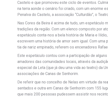
Castelo e que promoveu este ciclo de eventos. Cul
na terra aonde o cenário foi criado, com um enorme es
Penalva do Castelo, a associação “Culturdão”, o Teatr
Nas Cores da Beira é acima de tudo, um espetáculo m
tradições da região. Com um elenco composto por atore
espetáculo conta-nos a bela história de Maria e Ilídi
escrevem uma história de amor sem igual. Com uma pi
tia de nariz empinado, referem os encenadores Rafae
Este espetáculo contou com a participação de alguns a
amadores das comunidades locais, através da audição
especial da Leta (que já deu uma vida ao teatro) da U
associações de Canas de Senhorim.
De referir que no concelho de Nelas em virtude da 
sentados e outra em Canas de Senhorim com 155 luga
que mais 200 pessoas pudessem assistir nos recintos