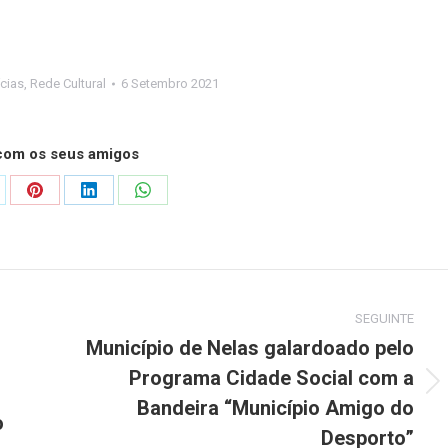
cias
,
Rede Cultural
6 Setembro 2021
 com os seus amigos
are
Share
Share
Share
on
on
on
Pinterest
LinkedIn
WhatsApp
SEGUINTE
Município de Nelas galardoado pelo
Programa Cidade Social com a
Next
Bandeira “Município Amigo do
post:
o
Desporto”