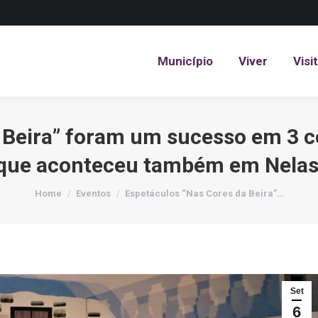
Município
Viver
Visi
Município
Viver
Visi
 Beira” foram um sucesso em 3 
 que aconteceu também em Nelas
You are here:
Home
Eventos
Espetáculos “Nas Cores da Beira”…
Set
6