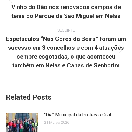
Previous
Vinho do Dão nos renovados campos de
post:
ténis do Parque de São Miguel em Nelas
SEGUINTE
Espetáculos “Nas Cores da Beira” foram um
sucesso em 3 concelhos e com 4 atuações
Next
sempre esgotadas, o que aconteceu
post:
também em Nelas e Canas de Senhorim
Related Posts
“Dia” Municipal da Proteção Civil
21 Março 2026