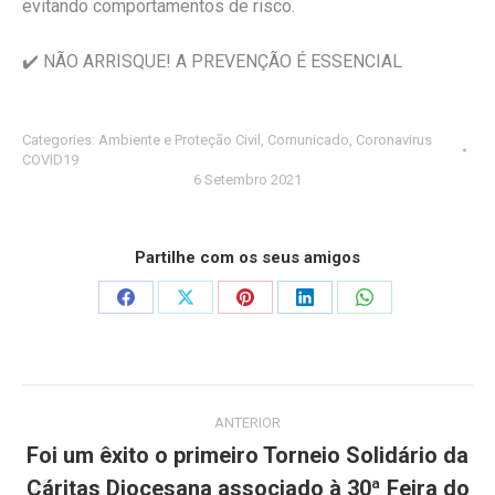
evitando comportamentos de risco.
✔️ NÃO ARRISQUE! A PREVENÇÃO É ESSENCIAL
Categories:
Ambiente e Proteção Civil
,
Comunicado
,
Coronavirus
COVID19
6 Setembro 2021
Partilhe com os seus amigos
Share
Share
Share
Share
Share
on
on
on
on
on
Facebook
X
Pinterest
LinkedIn
WhatsApp
Post
ANTERIOR
navigation
Foi um êxito o primeiro Torneio Solidário da
Cáritas Diocesana associado à 30ª Feira do