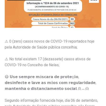
⚠️ 0 (zero) casos novos de COVID-19 reportados hoje
pela Autoridade de Saúde pública concelhia;
⚠️ No total existem 17 (dezassete) casos ativos de
COVID-19 no Concelho de Nelas;
😷 𝗨𝘀𝗲 𝘀𝗲𝗺𝗽𝗿𝗲 𝗺á𝘀𝗰𝗮𝗿𝗮 𝗱𝗲 𝗽𝗿𝗼𝘁𝗲çã𝗼,
𝗱𝗲𝘀𝗶𝗻𝗳𝗲𝗰𝘁𝗲 𝗲 𝗹𝗮𝘃𝗲 𝗮𝘀 𝗺ã𝗼𝘀 𝗰𝗼𝗺 𝗿𝗲𝗴𝘂𝗹𝗮𝗿𝗶𝗱𝗮𝗱𝗲,
𝗺𝗮𝗻𝘁𝗲𝗻𝗵𝗮 𝗼 𝗱𝗶𝘀𝘁𝗮𝗻𝗰𝗶𝗮𝗺𝗲𝗻𝘁𝗼 𝘀𝗼𝗰𝗶𝗮𝗹 🙎↔️🙍
Segundo informação fornecida hoje, dia 06 de setembro,