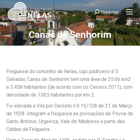
Pesquisar
Search:
Canas de Senhorim
You are here:
Freguesia do concelho de Nelas, cujo padroeiro é S.
Salvador, Canas de Senhorim tem uma área de 25.66 km2
e 3.458 habitantes (de acordo com os Censos 2011), com
densidade de 138,5 habitantes por km 2 .
Foi elevada a Vila por Decreto n.0 15/128 de 21 de Março
de 1928. Integram a freguesia as povoações de Póvoa de
Santo António, Urgeiriça, Vale de Madeiros e parte das
Caldas da Felgueira.