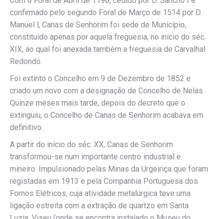
Com o Foral de Abril de 1196, cedido por D. Sancho I e
confirmado pelo segundo Foral de Março de 1514 por D.
Manuel l, Canas de Senhorim foi sede de Município,
constituído apenas por aquela freguesia, no inicio do séc.
XIX, ao qual foi anexada também a freguesia de Carvalhal
Redondo.
Foi extinto o Concelho em 9 de Dezembro de 1852 e
criado um novo com a designação de Concelho de Nelas.
Quinze meses mais tarde, depois do decreto que o
extinguiu, o Concelho de Canas de Senhorim acabava em
definitivo.
A partir do início do séc. XX, Canas de Senhorim
transformou-se num importante centro industrial e
mineiro. Impulsionado pelas Minas da Urgeiriça que foram
registadas em 1913 e pela Companhia Portuguesa dos
Fornos Elétricos, cuja atividade metalúrgica teve uma
ligação estreita com a extração de quartzo em Santa
Luzia, Viseu (onde se encontra instalado o Museu do