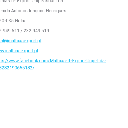
hias II- Export, Unipessoal Lda
enida António Joaquim Henriques
20-035 Nelas
2 949 511 / 232 949 519
ral@mathiasexport.pt
w.mathiasexport.pt
tps://www.facebook.com/Mathias-II-Export-Unip-Lda-
8282190655182/