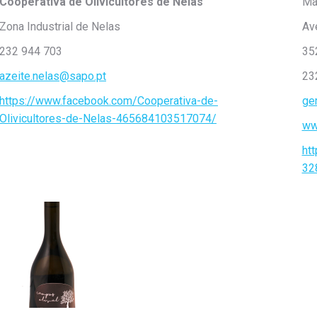
Cooperativa de Olivicultores de Nelas
Mat
Zona Industrial de Nelas
Av
232 944 703
35
azeite.nelas@sapo.pt
23
https://www.facebook.com/Cooperativa-de-
ge
Olivicultores-de-Nelas-465684103517074/
ww
ht
32