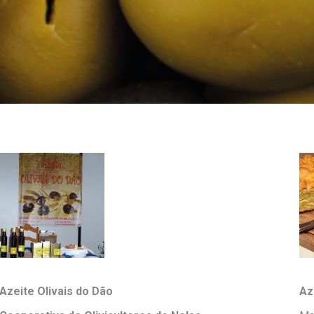
Azeite Olivais do Dão
Az