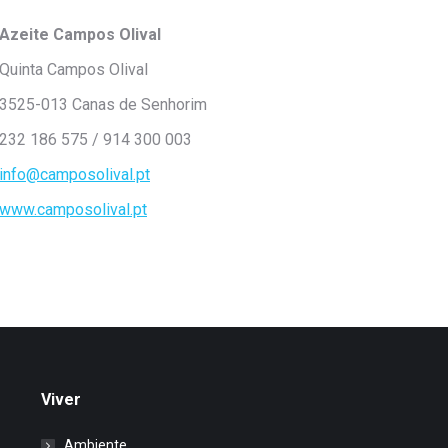
Azeite Campos Olival
Quinta Campos Olival
3525-013 Canas de Senhorim
232 186 575 / 914 300 003
info@camposolival.pt
www.camposolival.pt
Viver
Ambiente