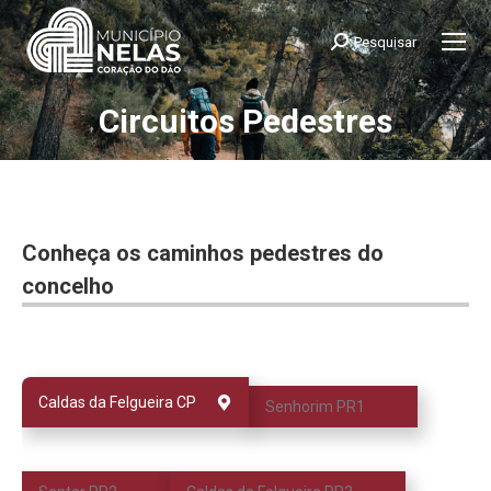
Pesquisar
Search:
Circuitos Pedestres
You are here:
Conheça os caminhos pedestres do
concelho
Caldas da Felgueira CP
Senhorim PR1