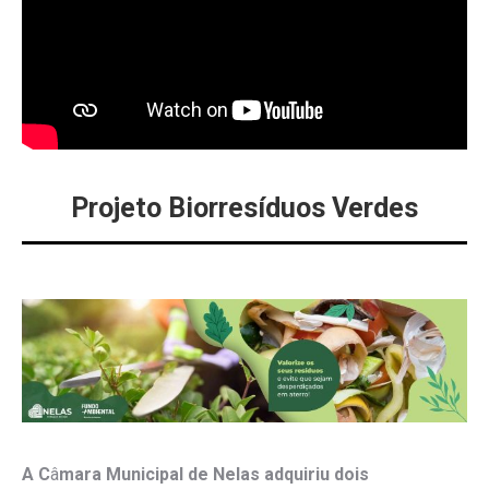
Projeto Biorresíduos Verdes
A C
â
mara Municipal de Nelas adquiriu dois