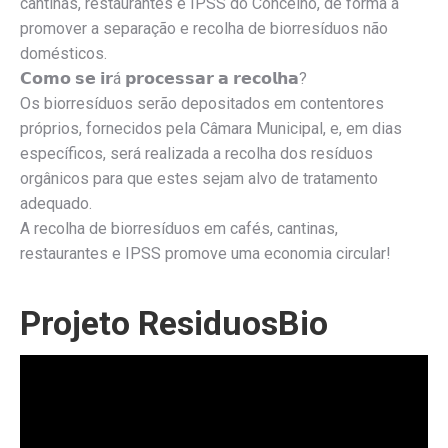
cantinas, restaurantes e IPSS do Concelho, de forma a
promover a separação e recolha de biorresíduos não
domésticos.
𝗖𝗼𝗺𝗼 𝘀𝗲 𝗶𝗿á 𝗽𝗿𝗼𝗰𝗲𝘀𝘀𝗮𝗿 𝗮 𝗿𝗲𝗰𝗼𝗹𝗵𝗮?
Os biorresíduos serão depositados em contentores
próprios, fornecidos pela Câmara Municipal, e, em dias
específicos, será realizada a recolha dos resíduos
orgânicos para que estes sejam alvo de tratamento
adequado.
A recolha de biorresíduos em cafés, cantinas,
restaurantes e IPSS promove uma economia circular!
Projeto ResiduosBio