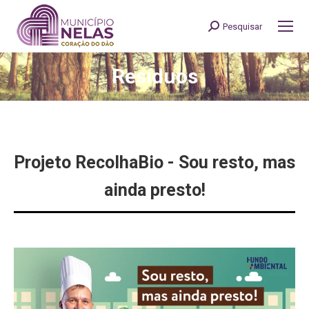
Pesquisar
Search:
Resíduos
You are here:
Projeto RecolhaBio - Sou resto, mas
ainda presto!