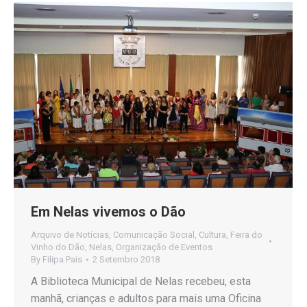
Em Nelas vivemos o Dão
Arquivo de Notícias
,
Comunicação Social
,
Cultura
,
Feira do
Vinho do Dão
,
Nelas
,
Organização de Eventos
By
Filipa Pais
2 Setembro 2018
A Biblioteca Municipal de Nelas recebeu, esta
manhã, crianças e adultos para mais uma Oficina