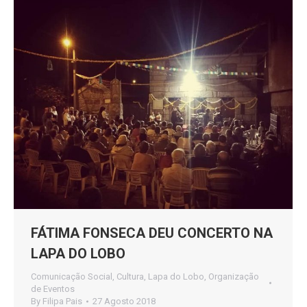
FÁTIMA FONSECA DEU CONCERTO NA
LAPA DO LOBO
Comunicação Social
,
Cultura
,
Lapa do Lobo
,
Organização
de Eventos
By
Filipa Pais
27 Agosto 2018