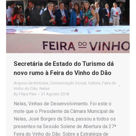
Secretária de Estado do Turismo dá
novo rumo à Feira do Vinho do Dão
Arquivo de Notícias
,
Comunicação Social
,
Cultura
,
Feira do
Vinho do Dão
,
Nelas
By
Filipa Pais
31 Agosto 2018
Nelas, Vinhas de Desenvolvimento. Foi este o
mote que o Presidente da Câmara Municipal de
Nelas, José Borges da Silva, passou a todos os
presentes na Sessão Solene de Abertura da 27ª
Feira do Vinho do Dão. Sobre a Estratégia de