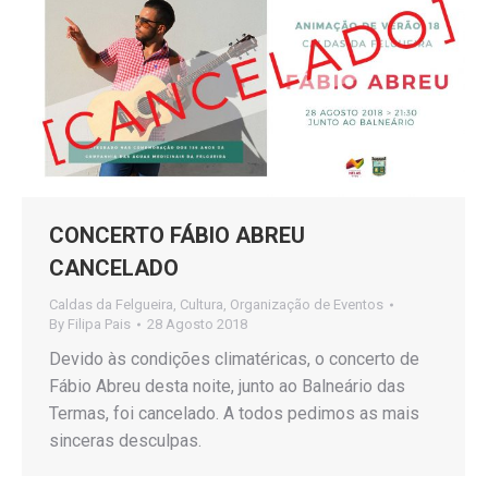
CONCERTO FÁBIO ABREU
CANCELADO
Caldas da Felgueira
,
Cultura
,
Organização de Eventos
By
Filipa Pais
28 Agosto 2018
Devido às condições climatéricas, o concerto de
Fábio Abreu desta noite, junto ao Balneário das
Termas, foi cancelado. A todos pedimos as mais
sinceras desculpas.