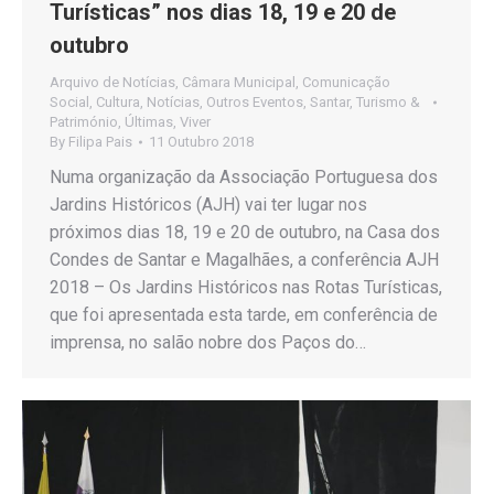
Turísticas” nos dias 18, 19 e 20 de
outubro
Arquivo de Notícias
,
Câmara Municipal
,
Comunicação
Social
,
Cultura
,
Notícias
,
Outros Eventos
,
Santar
,
Turismo &
Património
,
Últimas
,
Viver
By
Filipa Pais
11 Outubro 2018
Numa organização da Associação Portuguesa dos
Jardins Históricos (AJH) vai ter lugar nos
próximos dias 18, 19 e 20 de outubro, na Casa dos
Condes de Santar e Magalhães, a conferência AJH
2018 – Os Jardins Históricos nas Rotas Turísticas,
que foi apresentada esta tarde, em conferência de
imprensa, no salão nobre dos Paços do…