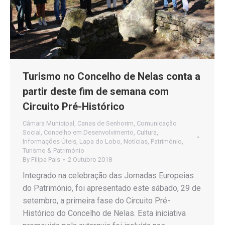
Turismo no Concelho de Nelas conta a
partir deste fim de semana com
Circuito Pré-Histórico
Câmara Municipal
,
Canas de Senhorim
,
Comunicação
Social
,
Concelho em Desenvolvimento
,
Cultura
,
Informações Úteis
,
Lapa do Lobo
,
Notícias
,
Património
,
Turismo & Património
By
Filipa Pais
2 Outubro 2018
Integrado na celebração das Jornadas Europeias
do Património, foi apresentado este sábado, 29 de
setembro, a primeira fase do Circuito Pré-
Histórico do Concelho de Nelas. Esta iniciativa