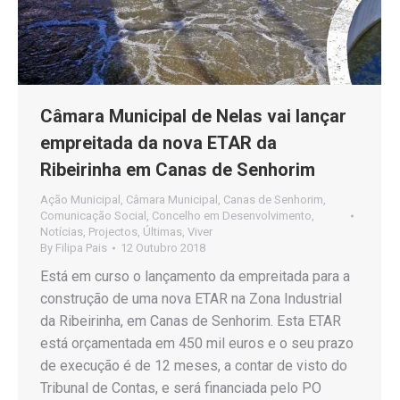
Câmara Municipal de Nelas vai lançar
empreitada da nova ETAR da
Ribeirinha em Canas de Senhorim
Ação Municipal
,
Câmara Municipal
,
Canas de Senhorim
,
Comunicação Social
,
Concelho em Desenvolvimento
,
Notícias
,
Projectos
,
Últimas
,
Viver
By
Filipa Pais
12 Outubro 2018
Está em curso o lançamento da empreitada para a
construção de uma nova ETAR na Zona Industrial
da Ribeirinha, em Canas de Senhorim. Esta ETAR
está orçamentada em 450 mil euros e o seu prazo
de execução é de 12 meses, a contar de visto do
Tribunal de Contas, e será financiada pelo PO