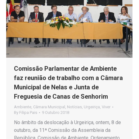
Comissão Parlamentar de Ambiente
faz reunião de trabalho com a Câmara
Municipal de Nelas e Junta de
Freguesia de Canas de Senhorim
Ambiente
,
Câmara Municipal
,
Notícias
,
Urgeiriça
,
Viver
By
Filipa Pais
9 Outubro 2018
No âmbito da deslocação à Urgeiriça, ontem, 8 de
outubro, da 11ª Comissão da Assembleia da
República, Comissão de Ambiente, Ordenamento