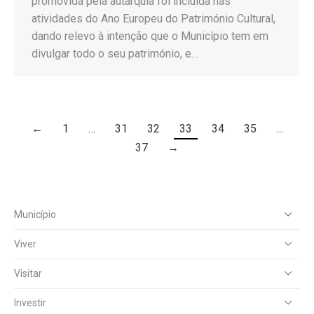
promovida pela autarquia foi incluída nas
atividades do Ano Europeu do Património Cultural,
dando relevo à intenção que o Município tem em
divulgar todo o seu património, e…
←
1
…
31
32
33
34
35
…
37
→
Município
Viver
Visitar
Investir