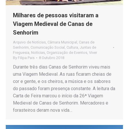
Milhares de pessoas visitaram a
Viagem Medieval de Canas de
Senhorim
Arquivo de Notícias
,
Câmara Municipal
,
Canas de
Senhorim
,
Comunicação Social
,
Cultura
,
Juntas de
Freguesia
,
Notícias
,
Organização de Eventos
,
Viver
By
Filipa Pais
8 Outubro 2018
Durante três dias Canas de Senhorim viveu mais
uma Viagem Medieval. As ruas ficaram cheias de
cor e gente, e os cheiros, a música e os sabores
do passado foram presença constante. A leitura da
Carta de Feira marcou o início da 26ª Viagem
Medieval de Canas de Senhorim. Mercadores e
forasteiros deram nova vida…