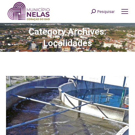
Pesquisar
Search:
Category Archives:
You are here:
Localidades