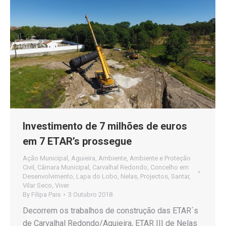
Investimento de 7 milhões de euros
em 7 ETAR’s prossegue
Ação Municipal
,
Aguieira
,
Ambiente
,
Ambiente e Proteção
Civil
,
Câmara Municipal
,
Carvalhal Redondo
,
Concelho em
Desenvolvimento
,
Lapa do Lobo
,
Nelas
,
Projectos
,
Santar
,
Vilar Seco
,
Viver
By
Filipa Pais
3 Outubro 2018
Decorrem os trabalhos de construção das ETAR´s
de Carvalhal Redondo/Aguieira, ETAR III de Nelas