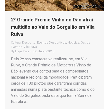
2º Grande Prémio Vinho do Dão atrai
multidão ao Vale do Gorgulão em Vila
Ruiva
Cultura
,
Desporto
,
Eventos Desportivos
,
Notícias
,
Outros
Eventos
,
Vila Ruiva
By
Filipa Pais
3 Outubro 2018
Pelo 2º ano consecutivo realizou-se, em Vila
Ruiva, o Grande Prémio de Motocross Vinho do
Dão, evento que contou para os campeonatos
nacional e regional da modalidade. Participaram
cerca de 100 pilotos que garantiram corridas
animadas numa pista bastante técnica como o do
Vale do Gorgulão, pista esta que tem a Serra da
Estrela e…