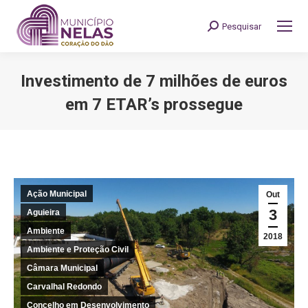
Pesquisar
Search:
Investimento de 7 milhões de euros
em 7 ETAR’s prossegue
You are here:
Ação Municipal
Out
3
Aguieira
Ambiente
2018
Ambiente e Proteção Civil
Câmara Municipal
Carvalhal Redondo
Concelho em Desenvolvimento