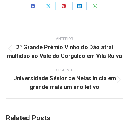
Share
Share
Share
Share
Share
on
on
on
on
on
Facebook
X
Pinterest
LinkedIn
WhatsApp
Post
ANTERIOR
navigation
2º Grande Prémio Vinho do Dão atrai
Previous
multidão ao Vale do Gorgulão em Vila Ruiva
post:
SEGUINTE
Universidade Sénior de Nelas inicia em
Next
grande mais um ano letivo
post:
Related Posts