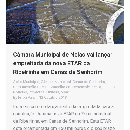
Câmara Municipal de Nelas vai lançar
empreitada da nova ETAR da
Ribeirinha em Canas de Senhorim
Ação Municipal
,
Câmara Municipal
,
Canas de Senhorim
,
Comunicação Social
,
Concelho em Desenvolvimento
,
Notícias
,
Projectos
,
Últimas
,
Viver
By
Filipa Pais
12 Outubro 2018
Está em curso o lançamento da empreitada para a
construção de uma nova ETAR na Zona Industrial
da Ribeirinha, em Canas de Senhorim. Esta ETAR
está orçamentada em 450 mil euros e o seu prazo