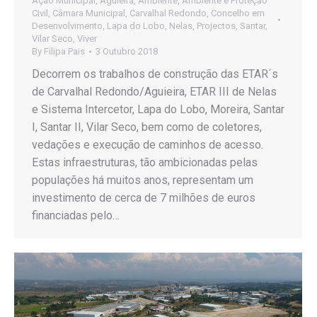
Ação Municipal
,
Aguieira
,
Ambiente
,
Ambiente e Proteção
Civil
,
Câmara Municipal
,
Carvalhal Redondo
,
Concelho em
Desenvolvimento
,
Lapa do Lobo
,
Nelas
,
Projectos
,
Santar
,
Vilar Seco
,
Viver
By
Filipa Pais
3 Outubro 2018
Decorrem os trabalhos de construção das ETAR´s
de Carvalhal Redondo/Aguieira, ETAR III de Nelas
e Sistema Intercetor, Lapa do Lobo, Moreira, Santar
I, Santar II, Vilar Seco, bem como de coletores,
vedações e execução de caminhos de acesso.
Estas infraestruturas, tão ambicionadas pelas
populações há muitos anos, representam um
investimento de cerca de 7 milhões de euros
financiadas pelo…