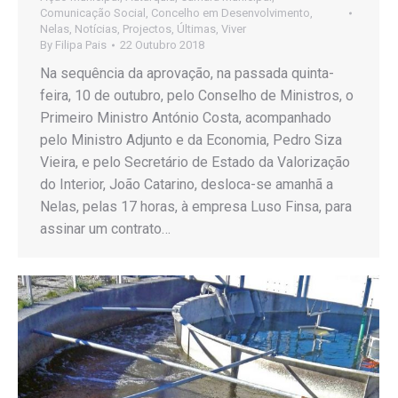
Comunicação Social
,
Concelho em Desenvolvimento
,
Nelas
,
Notícias
,
Projectos
,
Últimas
,
Viver
By
Filipa Pais
22 Outubro 2018
Na sequência da aprovação, na passada quinta-
feira, 10 de outubro, pelo Conselho de Ministros, o
Primeiro Ministro António Costa, acompanhado
pelo Ministro Adjunto e da Economia, Pedro Siza
Vieira, e pelo Secretário de Estado da Valorização
do Interior, João Catarino, desloca-se amanhã a
Nelas, pelas 17 horas, à empresa Luso Finsa, para
assinar um contrato…