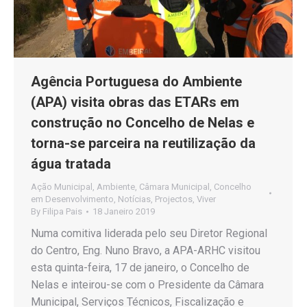
Agência Portuguesa do Ambiente
(APA) visita obras das ETARs em
construção no Concelho de Nelas e
torna-se parceira na reutilização da
água tratada
Ação Municipal
,
Ambiente
,
Câmara Municipal
,
Concelho
em Desenvolvimento
,
Notícias
,
Projectos
,
Viver
By
Filipa Pais
18 Janeiro 2019
Numa comitiva liderada pelo seu Diretor Regional
do Centro, Eng. Nuno Bravo, a APA-ARHC visitou
esta quinta-feira, 17 de janeiro, o Concelho de
Nelas e inteirou-se com o Presidente da Câmara
Municipal, Serviços Técnicos, Fiscalização e