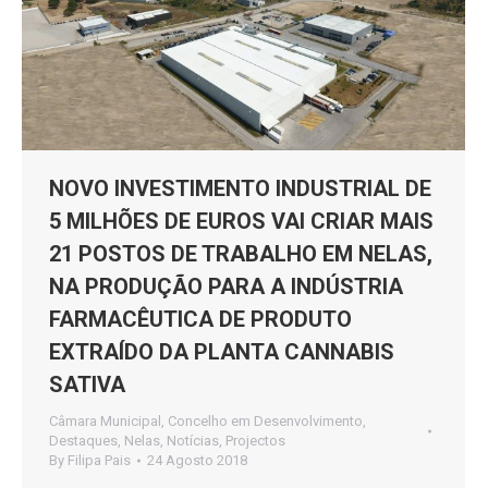
NOVO INVESTIMENTO INDUSTRIAL DE
5 MILHÕES DE EUROS VAI CRIAR MAIS
21 POSTOS DE TRABALHO EM NELAS,
NA PRODUÇÃO PARA A INDÚSTRIA
FARMACÊUTICA DE PRODUTO
EXTRAÍDO DA PLANTA CANNABIS
SATIVA
Câmara Municipal
,
Concelho em Desenvolvimento
,
Destaques
,
Nelas
,
Notícias
,
Projectos
By
Filipa Pais
24 Agosto 2018