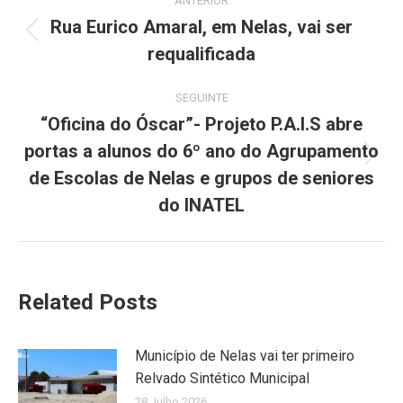
ANTERIOR
navigation
Rua Eurico Amaral, em Nelas, vai ser
Previous
requalificada
post:
SEGUINTE
“Oficina do Óscar”- Projeto P.A.I.S abre
portas a alunos do 6º ano do Agrupamento
Next
de Escolas de Nelas e grupos de seniores
post:
do INATEL
Related Posts
Município de Nelas vai ter primeiro
Relvado Sintético Municipal
28 Julho 2026