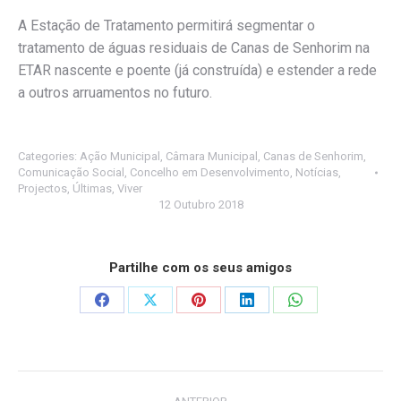
A Estação de Tratamento permitirá segmentar o
tratamento de águas residuais de Canas de Senhorim na
ETAR nascente e poente (já construída) e estender a rede
a outros arruamentos no futuro.
Categories:
Ação Municipal
,
Câmara Municipal
,
Canas de Senhorim
,
Comunicação Social
,
Concelho em Desenvolvimento
,
Notícias
,
Projectos
,
Últimas
,
Viver
12 Outubro 2018
Partilhe com os seus amigos
Share
Share
Share
Share
Share
on
on
on
on
on
Facebook
X
Pinterest
LinkedIn
WhatsApp
Post