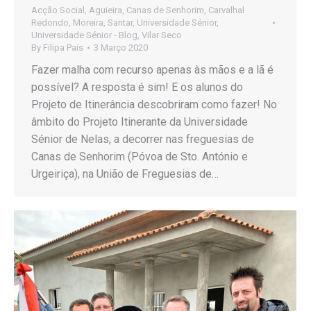
Acção Social
,
Aguieira
,
Canas de Senhorim
,
Carvalhal
Redondo
,
Moreira
,
Santar
,
Universidade Sénior
,
Universidade Sénior - Blog
,
Vilar Seco
By
Filipa Pais
3 Março 2020
Fazer malha com recurso apenas às mãos e a lã é
possível? A resposta é sim! E os alunos do
Projeto de Itinerância descobriram como fazer! No
âmbito do Projeto Itinerante da Universidade
Sénior de Nelas, a decorrer nas freguesias de
Canas de Senhorim (Póvoa de Sto. António e
Urgeiriça), na União de Freguesias de…