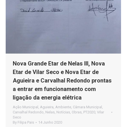
Nova Grande Etar de Nelas III, Nova
Etar de Vilar Seco e Nova Etar de
Aguieira e Carvalhal Redondo prontas
a entrar em funcionamento com
ligação da energia elétrica
Ação Municipal
,
Aguieira
,
Ambiente
,
Câmara Municipal
,
Carvalhal Redondo
,
Nelas
,
Notícias
,
Obras
,
PT2020
,
Vilar
Seco
By
Filipa Pais
14 Junho 2020