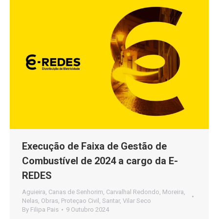
Execução de Faixa de Gestão de
Combustível de 2024 a cargo da E-
REDES
Aguieira
,
Canas de Senhorim
,
Carvalhal Redondo
,
Moreira
,
Nelas
,
Obras
,
Proteçao Civil
,
Santar
,
Vilar Seco
By
Filipa Pais
9 Outubro 2024