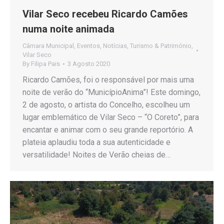
Vilar Seco recebeu Ricardo Camões
numa noite animada
Câmara Municipal
,
Eventos
,
Notícias
,
Turismo & Património
,
Vilar Seco
By
Filipa Pais
3 Agosto 2020
Ricardo Camões, foi o responsável por mais uma
noite de verão do “MunicípioAnima”! Este domingo,
2 de agosto, o artista do Concelho, escolheu um
lugar emblemático de Vilar Seco – “O Coreto”, para
encantar e animar com o seu grande reportório. A
plateia aplaudiu toda a sua autenticidade e
versatilidade! Noites de Verão cheias de…