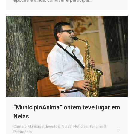
épocas e ainda, conviver e participar…
“MunicipioAnima” ontem teve lugar em
Nelas
Câmara Municipal
,
Eventos
,
Nelas
,
Notícias
,
Turismo &
Património