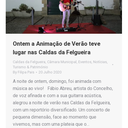
Ontem a Animação de Verão teve
lugar nas Caldas da Felgueira
Caldas da Felgueira
,
Câmara Municipal
,
Eventos
,
Notícias
,
Turismo & Património
By
Filipa Pais
20 Julho 2020
A noite de ontem, domingo, foi animada com
música ao vivo! Fábio Abreu, artista do Concelho,
de voz afinada e com a sua guitarra acústica,
alegrou a noite de verão nas Caldas da Felgueira,
com um reportório diversificado. Um concerto de
pequena dimensão, face ao momento que
vivemos, mas com uma plateia que o…