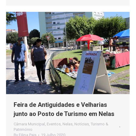
Feira de Antiguidades e Velharias
junto ao Posto de Turismo em Nelas
Câmara Municipal
,
Eventos
,
Nelas
,
Notícias
,
Turismo &
Património
By
Filipa Pais
19 Julho 2020