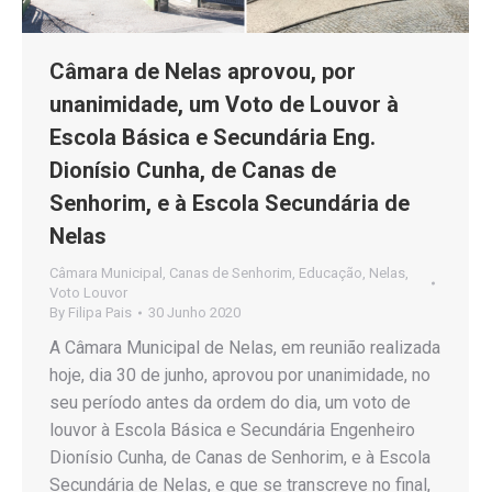
Câmara de Nelas aprovou, por
unanimidade, um Voto de Louvor à
Escola Básica e Secundária Eng.
Dionísio Cunha, de Canas de
Senhorim, e à Escola Secundária de
Nelas
Câmara Municipal
,
Canas de Senhorim
,
Educação
,
Nelas
,
Voto Louvor
By
Filipa Pais
30 Junho 2020
A Câmara Municipal de Nelas, em reunião realizada
hoje, dia 30 de junho, aprovou por unanimidade, no
seu período antes da ordem do dia, um voto de
louvor à Escola Básica e Secundária Engenheiro
Dionísio Cunha, de Canas de Senhorim, e à Escola
Secundária de Nelas, e que se transcreve no final,