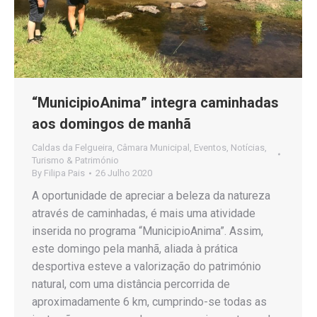
“MunicipioAnima” integra caminhadas
aos domingos de manhã
Caldas da Felgueira
,
Câmara Municipal
,
Eventos
,
Notícias
,
Turismo & Património
By
Filipa Pais
26 Julho 2020
A oportunidade de apreciar a beleza da natureza
através de caminhadas, é mais uma atividade
inserida no programa “MunicipioAnima”. Assim,
este domingo pela manhã, aliada à prática
desportiva esteve a valorização do património
natural, com uma distância percorrida de
aproximadamente 6 km, cumprindo-se todas as