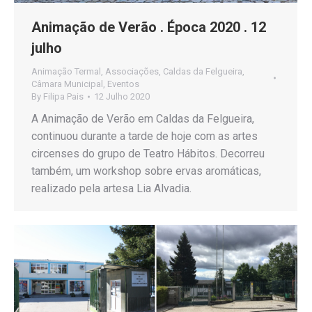
Animação de Verão . Época 2020 . 12
julho
Animação Termal
,
Associações
,
Caldas da Felgueira
,
Câmara Municipal
,
Eventos
By
Filipa Pais
12 Julho 2020
A Animação de Verão em Caldas da Felgueira,
continuou durante a tarde de hoje com as artes
circenses do grupo de Teatro Hábitos. Decorreu
também, um workshop sobre ervas aromáticas,
realizado pela artesa Lia Alvadia.