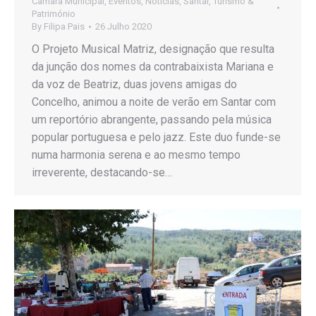
Câmara Municipal
,
Eventos
,
Notícias
,
Santar
,
Turismo &
Património
By
Filipa Pais
26 Julho 2020
O Projeto Musical Matriz, designação que resulta
da junção dos nomes da contrabaixista Mariana e
da voz de Beatriz, duas jovens amigas do
Concelho, animou a noite de verão em Santar com
um reportório abrangente, passando pela música
popular portuguesa e pelo jazz. Este duo funde-se
numa harmonia serena e ao mesmo tempo
irreverente, destacando-se…