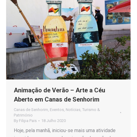
Animação de Verão – Arte a Céu
Aberto em Canas de Senhorim
Canas de Senhorim
,
Eventos
,
Notícias
,
Turismo &
Património
By
Filipa Pais
18 Julho 2020
Hoje, pela manhã, iniciou-se mais uma atividade