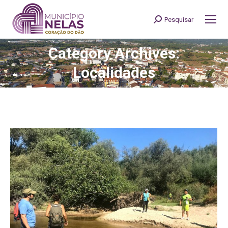
Pesquisar
Search:
Category Archives:
You are here:
Localidades