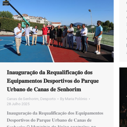
𝐈𝐧𝐚𝐮𝐠𝐮𝐫𝐚𝐜̧𝐚̃𝐨 𝐝𝐚 𝐑𝐞𝐪𝐮𝐚𝐥𝐢𝐟𝐢𝐜𝐚𝐜̧𝐚̃𝐨 𝐝𝐨𝐬
𝐄𝐪𝐮𝐢𝐩𝐚𝐦𝐞𝐧𝐭𝐨𝐬 𝐃𝐞𝐬𝐩𝐨𝐫𝐭𝐢𝐯𝐨𝐬 𝐝𝐨 𝐏𝐚𝐫𝐪𝐮𝐞
𝐔𝐫𝐛𝐚𝐧𝐨 𝐝𝐞 𝐂𝐚𝐧𝐚𝐬 𝐝𝐞 𝐒𝐞𝐧𝐡𝐨𝐫𝐢𝐦
Canas de Senhorim
,
Desporto
By
Maria Polónio
28 Julho 2025
𝐈𝐧𝐚𝐮𝐠𝐮𝐫𝐚𝐜̧𝐚̃𝐨 𝐝𝐚 𝐑𝐞𝐪𝐮𝐚𝐥𝐢𝐟𝐢𝐜𝐚𝐜̧𝐚̃𝐨 𝐝𝐨𝐬 𝐄𝐪𝐮𝐢𝐩𝐚𝐦𝐞𝐧𝐭𝐨𝐬
𝐃𝐞𝐬𝐩𝐨𝐫𝐭𝐢𝐯𝐨𝐬 𝐝𝐨 𝐏𝐚𝐫𝐪𝐮𝐞 𝐔𝐫𝐛𝐚𝐧𝐨 𝐝𝐞 𝐂𝐚𝐧𝐚𝐬 𝐝𝐞