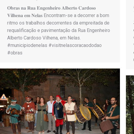
𝐎𝐛𝐫𝐚𝐬 𝐧𝐚 𝐑𝐮𝐚 𝐄𝐧𝐠𝐞𝐧𝐡𝐞𝐢𝐫𝐨 𝐀𝐥𝐛𝐞𝐫𝐭𝐨 𝐂𝐚𝐫𝐝𝐨𝐬𝐨
𝐕𝐢𝐥𝐡𝐞𝐧𝐚 𝐞𝐦 𝐍𝐞𝐥𝐚𝐬 Encontram-se a decorrer a bom
ritmo os trabalhos decorrentes da empreitada de
requalificação e pavimentação da Rua Engenheiro
Alberto Cardoso Vilhena, em Nelas.
#municipiodenelas #visitnelascoracaododao
#obras