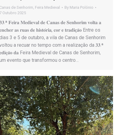
Canas de Senhorim
,
Feira Medieval
By
Maria Polónio
7 Outubro 2025
𝟑𝟑.ª 𝐅𝐞𝐢𝐫𝐚 𝐌𝐞𝐝𝐢𝐞𝐯𝐚𝐥 𝐝𝐞 𝐂𝐚𝐧𝐚𝐬 𝐝𝐞 𝐒𝐞𝐧𝐡𝐨𝐫𝐢𝐦 𝐯𝐨𝐥𝐭𝐚 𝐚
𝐞𝐧𝐜𝐡𝐞𝐫 𝐚𝐬 𝐫𝐮𝐚𝐬 𝐝𝐞 𝐡𝐢𝐬𝐭𝐨́𝐫𝐢𝐚, 𝐜𝐨𝐫 𝐞 𝐭𝐫𝐚𝐝𝐢𝐜̧𝐚̃𝐨 Entre os
dias 3 e 5 de outubro, a vila de Canas de Senhorim
voltou a recuar no tempo com a realização da 𝟑𝟑.ª
𝐞𝐝𝐢𝐜̧𝐚̃𝐨 𝐝𝐚 Feira Medieval de Canas de Senhorim,
um evento que transformou o centro…