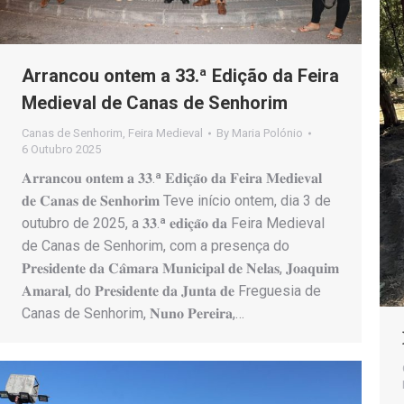
Arrancou ontem a 33.ª Edição da Feira
Medieval de Canas de Senhorim
Canas de Senhorim
,
Feira Medieval
By
Maria Polónio
6 Outubro 2025
𝐀𝐫𝐫𝐚𝐧𝐜𝐨𝐮 𝐨𝐧𝐭𝐞𝐦 𝐚 𝟑𝟑.ª 𝐄𝐝𝐢𝐜̧𝐚̃𝐨 𝐝𝐚 𝐅𝐞𝐢𝐫𝐚 𝐌𝐞𝐝𝐢𝐞𝐯𝐚𝐥
𝐝𝐞 𝐂𝐚𝐧𝐚𝐬 𝐝𝐞 𝐒𝐞𝐧𝐡𝐨𝐫𝐢𝐦 Teve início ontem, dia 3 de
outubro de 2025, a 𝟑𝟑.ª 𝐞𝐝𝐢𝐜̧𝐚̃𝐨 𝐝𝐚 Feira Medieval
de Canas de Senhorim, com a presença do
𝐏𝐫𝐞𝐬𝐢𝐝𝐞𝐧𝐭𝐞 𝐝𝐚 𝐂𝐚̂𝐦𝐚𝐫𝐚 𝐌𝐮𝐧𝐢𝐜𝐢𝐩𝐚𝐥 𝐝𝐞 𝐍𝐞𝐥𝐚𝐬, 𝐉𝐨𝐚𝐪𝐮𝐢𝐦
𝐀𝐦𝐚𝐫𝐚𝐥, do 𝐏𝐫𝐞𝐬𝐢𝐝𝐞𝐧𝐭𝐞 𝐝𝐚 𝐉𝐮𝐧𝐭𝐚 𝐝𝐞 Freguesia de
Canas de Senhorim, 𝐍𝐮𝐧𝐨 𝐏𝐞𝐫𝐞𝐢𝐫𝐚,…