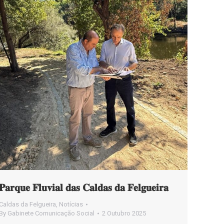
𝐏𝐚𝐫𝐪𝐮𝐞 𝐅𝐥𝐮𝐯𝐢𝐚𝐥 𝐝𝐚𝐬 𝐂𝐚𝐥𝐝𝐚𝐬 𝐝𝐚 𝐅𝐞𝐥𝐠𝐮𝐞𝐢𝐫𝐚
Caldas da Felgueira
,
Notícias
By
Gabinete Comunicação Social
2 Outubro 2025