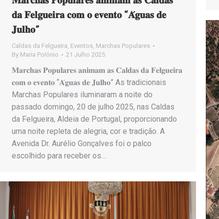
𝐝𝐚 𝐅𝐞𝐥𝐠𝐮𝐞𝐢𝐫𝐚 𝐜𝐨𝐦 𝐨 𝐞𝐯𝐞𝐧𝐭𝐨 “𝐀́𝐠𝐮𝐚𝐬 𝐝𝐞
𝐉𝐮𝐥𝐡𝐨”
Caldas da Felgueira
,
Eventos
,
Marchas Populares
By
Maria Polónio
21 Julho 2025
𝐌𝐚𝐫𝐜𝐡𝐚𝐬 𝐏𝐨𝐩𝐮𝐥𝐚𝐫𝐞𝐬 𝐚𝐧𝐢𝐦𝐚𝐦 𝐚𝐬 𝐂𝐚𝐥𝐝𝐚𝐬 𝐝𝐚 𝐅𝐞𝐥𝐠𝐮𝐞𝐢𝐫𝐚
𝐜𝐨𝐦 𝐨 𝐞𝐯𝐞𝐧𝐭𝐨 “𝐀́𝐠𝐮𝐚𝐬 𝐝𝐞 𝐉𝐮𝐥𝐡𝐨” As tradicionais
Marchas Populares iluminaram a noite do
passado domingo, 20 de julho 2025, nas Caldas
da Felgueira, Aldeia de Portugal, proporcionando
uma noite repleta de alegria, cor e tradição. A
Avenida Dr. Aurélio Gonçalves foi o palco
escolhido para receber os…