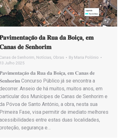
𝐏𝐚𝐯𝐢𝐦𝐞𝐧𝐭𝐚𝐜̧𝐚̃𝐨 𝐝𝐚 𝐑𝐮𝐚 𝐝𝐚 𝐁𝐨𝐢𝐜̧𝐚, 𝐞𝐦
𝐂𝐚𝐧𝐚𝐬 𝐝𝐞 𝐒𝐞𝐧𝐡𝐨𝐫𝐢𝐦
Canas de Senhorim
,
Notícias
,
Obras
By
Maria Polónio
13 Julho 2025
𝐏𝐚𝐯𝐢𝐦𝐞𝐧𝐭𝐚𝐜̧𝐚̃𝐨 𝐝𝐚 𝐑𝐮𝐚 𝐝𝐚 𝐁𝐨𝐢𝐜̧𝐚, 𝐞𝐦 𝐂𝐚𝐧𝐚𝐬 𝐝𝐞
𝐒𝐞𝐧𝐡𝐨𝐫𝐢𝐦 Concurso Público já se encontra a
decorrer. Anseio de há muitos, muitos anos, em
particular dos Munícipes de Canas de Senhorim e
da Póvoa de Santo António, a obra, nesta sua
Primeira Fase, visa permitir de imediato melhores
acessibilidades entre estas duas localidades,
proteção, segurança e…