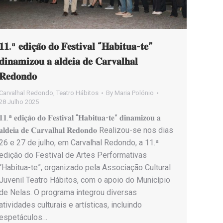
𝟏𝟏.ª 𝐞𝐝𝐢𝐜̧𝐚̃𝐨 𝐝𝐨 𝐅𝐞𝐬𝐭𝐢𝐯𝐚𝐥 “𝐇𝐚𝐛𝐢𝐭𝐮𝐚-𝐭𝐞”
𝐝𝐢𝐧𝐚𝐦𝐢𝐳𝐨𝐮 𝐚 𝐚𝐥𝐝𝐞𝐢𝐚 𝐝𝐞 𝐂𝐚𝐫𝐯𝐚𝐥𝐡𝐚𝐥
𝐑𝐞𝐝𝐨𝐧𝐝𝐨
Carvalhal Redondo
,
Teatro Hábitos
By
Maria Polónio
28 Julho 2025
𝟏𝟏.ª 𝐞𝐝𝐢𝐜̧𝐚̃𝐨 𝐝𝐨 𝐅𝐞𝐬𝐭𝐢𝐯𝐚𝐥 “𝐇𝐚𝐛𝐢𝐭𝐮𝐚-𝐭𝐞” 𝐝𝐢𝐧𝐚𝐦𝐢𝐳𝐨𝐮 𝐚
𝐚𝐥𝐝𝐞𝐢𝐚 𝐝𝐞 𝐂𝐚𝐫𝐯𝐚𝐥𝐡𝐚𝐥 𝐑𝐞𝐝𝐨𝐧𝐝𝐨 Realizou-se nos dias
26 e 27 de julho, em Carvalhal Redondo, a 11.ª
edição do Festival de Artes Performativas
“Habitua-te”, organizado pela Associação Cultural
Juvenil Teatro Hábitos, com o apoio do Município
de Nelas. O programa integrou diversas
atividades culturais e artísticas, incluindo
espetáculos…