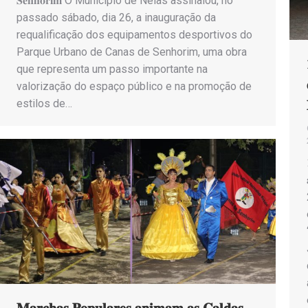
𝐒𝐞𝐧𝐡𝐨𝐫𝐢𝐦 O Município de Nelas assinalou, no
passado sábado, dia 26, a inauguração da
requalificação dos equipamentos desportivos do
Parque Urbano de Canas de Senhorim, uma obra
que representa um passo importante na
valorização do espaço público e na promoção de
estilos de…
𝐌𝐚𝐫𝐜𝐡𝐚𝐬 𝐏𝐨𝐩𝐮𝐥𝐚𝐫𝐞𝐬 𝐚𝐧𝐢𝐦𝐚𝐦 𝐚𝐬 𝐂𝐚𝐥𝐝𝐚𝐬