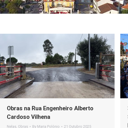
Obras na Rua Engenheiro Alberto
Cardoso Vilhena
Nelas
,
Obras
By
Maria Polónio
21 Outubro 2025