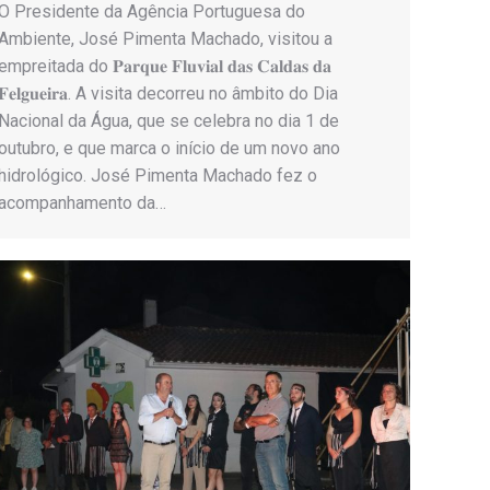
O Presidente da Agência Portuguesa do
Ambiente, José Pimenta Machado, visitou a
empreitada do 𝐏𝐚𝐫𝐪𝐮𝐞 𝐅𝐥𝐮𝐯𝐢𝐚𝐥 𝐝𝐚𝐬 𝐂𝐚𝐥𝐝𝐚𝐬 𝐝𝐚
𝐅𝐞𝐥𝐠𝐮𝐞𝐢𝐫𝐚. A visita decorreu no âmbito do Dia
Nacional da Água, que se celebra no dia 1 de
outubro, e que marca o início de um novo ano
hidrológico. José Pimenta Machado fez o
acompanhamento da…