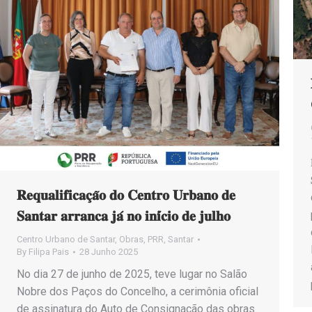
𝐑𝐞𝐪𝐮𝐚𝐥𝐢𝐟𝐢𝐜𝐚𝐜̧𝐚̃𝐨 𝐝𝐨 𝐂𝐞𝐧𝐭𝐫𝐨 𝐔𝐫𝐛𝐚𝐧𝐨 𝐝𝐞
𝐒𝐚𝐧𝐭𝐚𝐫 𝐚𝐫𝐫𝐚𝐧𝐜𝐚 𝐣𝐚́ 𝐧𝐨 𝐢𝐧𝐢́𝐜𝐢𝐨 𝐝𝐞 𝐣𝐮𝐥𝐡𝐨
Centro Urbano de Santar
,
Obras
,
PRR
,
Santar
By
Filipa Pais
28 Junho 2025
No dia 27 de junho de 2025, teve lugar no Salão
Nobre dos Paços do Concelho, a cerimônia oficial
de assinatura do Auto de Consignação das obras