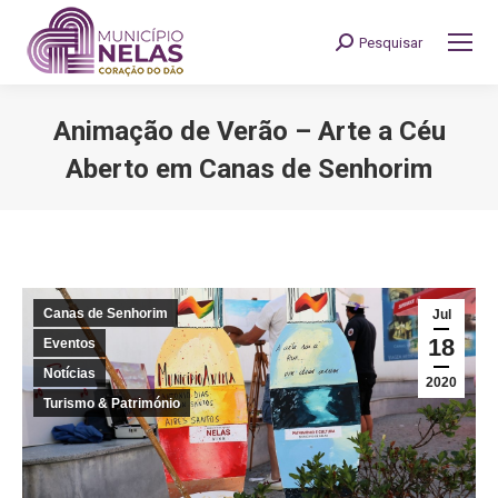
Pesquisar
Search:
Animação de Verão – Arte a Céu
Aberto em Canas de Senhorim
You are here:
Canas de Senhorim
Jul
18
Eventos
Notícias
2020
Turismo & Património