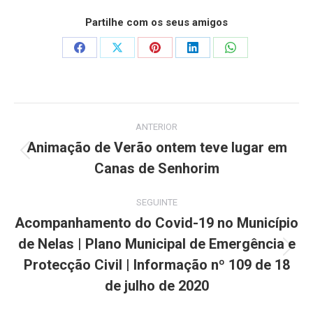
Partilhe com os seus amigos
Share
Share
Share
Share
Share
on
on
on
on
on
Facebook
X
Pinterest
LinkedIn
WhatsApp
Post
ANTERIOR
navigation
Animação de Verão ontem teve lugar em
Previous
Canas de Senhorim
post:
SEGUINTE
Acompanhamento do Covid-19 no Município
de Nelas | Plano Municipal de Emergência e
Next
Protecção Civil | Informação nº 109 de 18
post:
de julho de 2020