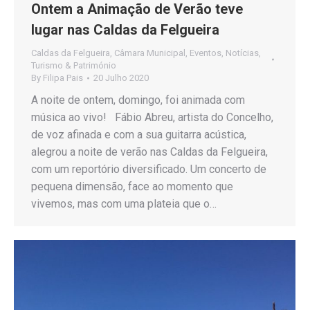
Ontem a Animação de Verão teve
lugar nas Caldas da Felgueira
Caldas da Felgueira
,
Câmara Municipal
,
Eventos
,
Notícias
,
Turismo & Património
By
Filipa Pais
20 Julho 2020
A noite de ontem, domingo, foi animada com
música ao vivo! Fábio Abreu, artista do Concelho,
de voz afinada e com a sua guitarra acústica,
alegrou a noite de verão nas Caldas da Felgueira,
com um reportório diversificado. Um concerto de
pequena dimensão, face ao momento que
vivemos, mas com uma plateia que o…