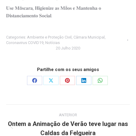
𝐔𝐬𝐞 𝐌á𝐬𝐜𝐚𝐫𝐚, 𝐇𝐢𝐠𝐢𝐞𝐧𝐢𝐳𝐞 𝐚𝐬 𝐌ã𝐨𝐬 𝐞 𝐌𝐚𝐧𝐭𝐞𝐧𝐡𝐚 𝐨
𝐃𝐢𝐬𝐭𝐚𝐧𝐜𝐢𝐚𝐦𝐞𝐧𝐭𝐨 𝐒𝐨𝐜𝐢𝐚𝐥.
Categories:
Ambiente e Proteção Civil
,
Câmara Municipal
,
Coronavirus COVID19
,
Notícias
20 Julho 2020
Partilhe com os seus amigos
Share
Share
Share
Share
Share
on
on
on
on
on
Facebook
X
Pinterest
LinkedIn
WhatsApp
Post
ANTERIOR
navigation
Ontem a Animação de Verão teve lugar nas
Previous
Caldas da Felgueira
post: