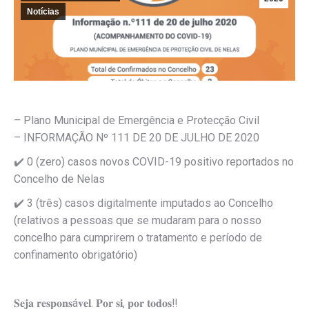
Notícias
– Plano Municipal de Emergência e Protecção Civil
– INFORMAÇÃO Nº 111 DE 20 DE JULHO DE 2020
✔️
0 (zero) casos novos COVID-19 positivo reportados no
Concelho de Nelas
✔️
3 (três) casos digitalmente imputados ao Concelho
(relativos a pessoas que se mudaram para o nosso
concelho para cumprirem o tratamento e período de
confinamento obrigatório)
𝐒𝐞𝐣𝐚 𝐫𝐞𝐬𝐩𝐨𝐧𝐬á𝐯𝐞𝐥. 𝐏𝐨𝐫 𝐬𝐢, 𝐩𝐨𝐫 𝐭𝐨𝐝𝐨𝐬
‼️