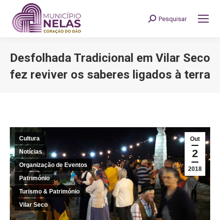
Pesquisar
Search:
Desfolhada Tradicional em Vilar Seco
fez reviver os saberes ligados à terra
You are here:
Cultura
Out
2
Notícias
Organização de Eventos
2018
Património
Turismo & Património
Vilar Seco