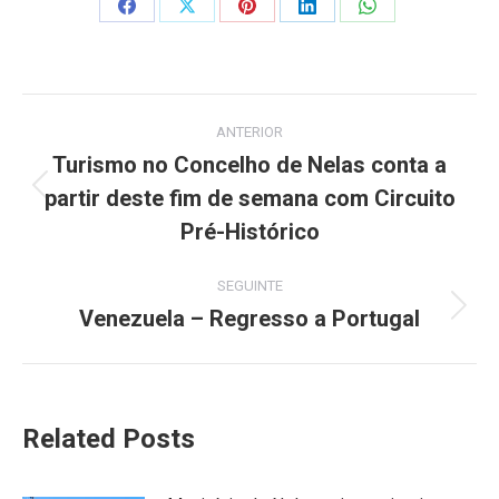
Share
Share
Share
Share
Share
on
on
on
on
on
Facebook
X
Pinterest
LinkedIn
WhatsApp
Post
ANTERIOR
navigation
Turismo no Concelho de Nelas conta a
partir deste fim de semana com Circuito
Previous
post:
Pré-Histórico
SEGUINTE
Venezuela – Regresso a Portugal
Next
post:
Related Posts