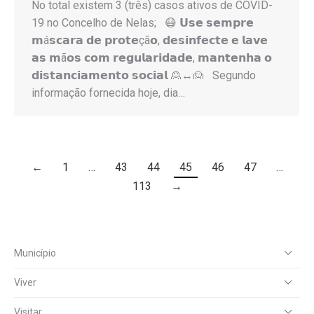
No total existem 3 (três) casos ativos de COVID-
19 no Concelho de Nelas; 😷 𝗨𝘀𝗲 𝘀𝗲𝗺𝗽𝗿𝗲
𝗺á𝘀𝗰𝗮𝗿𝗮 𝗱𝗲 𝗽𝗿𝗼𝘁𝗲çã𝗼, 𝗱𝗲𝘀𝗶𝗻𝗳𝗲𝗰𝘁𝗲 𝗲 𝗹𝗮𝘃𝗲
𝗮𝘀 𝗺ã𝗼𝘀 𝗰𝗼𝗺 𝗿𝗲𝗴𝘂𝗹𝗮𝗿𝗶𝗱𝗮𝗱𝗲, 𝗺𝗮𝗻𝘁𝗲𝗻𝗵𝗮 𝗼
𝗱𝗶𝘀𝘁𝗮𝗻𝗰𝗶𝗮𝗺𝗲𝗻𝘁𝗼 𝘀𝗼𝗰𝗶𝗮𝗹 🙎↔️🙍 Segundo
informação fornecida hoje, dia…
←
1
…
43
44
45
46
47
…
113
→
Município
Viver
Visitar