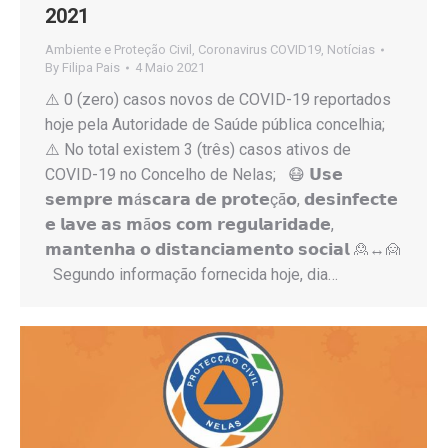
2021
Ambiente e Proteção Civil
,
Coronavirus COVID19
,
Notícias
By
Filipa Pais
4 Maio 2021
⚠️ 0 (zero) casos novos de COVID-19 reportados
hoje pela Autoridade de Saúde pública concelhia;
⚠️ No total existem 3 (três) casos ativos de
COVID-19 no Concelho de Nelas; 😷 𝗨𝘀𝗲
𝘀𝗲𝗺𝗽𝗿𝗲 𝗺á𝘀𝗰𝗮𝗿𝗮 𝗱𝗲 𝗽𝗿𝗼𝘁𝗲çã𝗼, 𝗱𝗲𝘀𝗶𝗻𝗳𝗲𝗰𝘁𝗲
𝗲 𝗹𝗮𝘃𝗲 𝗮𝘀 𝗺ã𝗼𝘀 𝗰𝗼𝗺 𝗿𝗲𝗴𝘂𝗹𝗮𝗿𝗶𝗱𝗮𝗱𝗲,
𝗺𝗮𝗻𝘁𝗲𝗻𝗵𝗮 𝗼 𝗱𝗶𝘀𝘁𝗮𝗻𝗰𝗶𝗮𝗺𝗲𝗻𝘁𝗼 𝘀𝗼𝗰𝗶𝗮𝗹 🙎↔️🙍
Segundo informação fornecida hoje, dia…