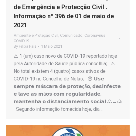
de Emergência e Protecção Civil .
Informação nº 396 de 01 de maio de
2021
Ambiente e Proteção Civil
,
Comunicado
,
Coronavirus
COVID19
By
Filipa Pais
1 Maio 2021
⚠️ 1 (um) caso novo de COVID-19 reportado hoje
pela Autoridade de Saúde pública concelhia; ⚠️
No total existem 4 (quatro) casos ativos de
COVID-19 no Concelho de Nelas; 😷 𝗨𝘀𝗲
𝘀𝗲𝗺𝗽𝗿𝗲 𝗺á𝘀𝗰𝗮𝗿𝗮 𝗱𝗲 𝗽𝗿𝗼𝘁𝗲çã𝗼, 𝗱𝗲𝘀𝗶𝗻𝗳𝗲𝗰𝘁𝗲
𝗲 𝗹𝗮𝘃𝗲 𝗮𝘀 𝗺ã𝗼𝘀 𝗰𝗼𝗺 𝗿𝗲𝗴𝘂𝗹𝗮𝗿𝗶𝗱𝗮𝗱𝗲,
𝗺𝗮𝗻𝘁𝗲𝗻𝗵𝗮 𝗼 𝗱𝗶𝘀𝘁𝗮𝗻𝗰𝗶𝗮𝗺𝗲𝗻𝘁𝗼 𝘀𝗼𝗰𝗶𝗮𝗹 🙎↔️🙍
Segundo informação fornecida hoje, dia…