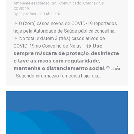
Ambiente e Proteção Civil
,
Comunicado
,
Coronavirus
COVID19
By
Filipa Pais
30 Abril 2021
⚠️ 0 (zero) casos novos de COVID-19 reportados
hoje pela Autoridade de Saúde pública concelhia;
⚠️ No total existem 3 (três) casos ativos de
COVID-19 no Concelho de Nelas; 😷 𝗨𝘀𝗲
𝘀𝗲𝗺𝗽𝗿𝗲 𝗺á𝘀𝗰𝗮𝗿𝗮 𝗱𝗲 𝗽𝗿𝗼𝘁𝗲çã𝗼, 𝗱𝗲𝘀𝗶𝗻𝗳𝗲𝗰𝘁𝗲
𝗲 𝗹𝗮𝘃𝗲 𝗮𝘀 𝗺ã𝗼𝘀 𝗰𝗼𝗺 𝗿𝗲𝗴𝘂𝗹𝗮𝗿𝗶𝗱𝗮𝗱𝗲,
𝗺𝗮𝗻𝘁𝗲𝗻𝗵𝗮 𝗼 𝗱𝗶𝘀𝘁𝗮𝗻𝗰𝗶𝗮𝗺𝗲𝗻𝘁𝗼 𝘀𝗼𝗰𝗶𝗮𝗹 🙎↔️🙍
Segundo informação fornecida hoje, dia…