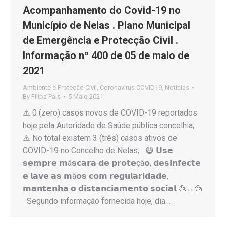
Acompanhamento do Covid-19 no
Município de Nelas . Plano Municipal
de Emergência e Protecção Civil .
Informação nº 400 de 05 de maio de
2021
Ambiente e Proteção Civil
,
Coronavirus COVID19
,
Notícias
By
Filipa Pais
5 Maio 2021
⚠️ 0 (zero) casos novos de COVID-19 reportados
hoje pela Autoridade de Saúde pública concelhia;
⚠️ No total existem 3 (três) casos ativos de
COVID-19 no Concelho de Nelas; 😷 𝗨𝘀𝗲
𝘀𝗲𝗺𝗽𝗿𝗲 𝗺á𝘀𝗰𝗮𝗿𝗮 𝗱𝗲 𝗽𝗿𝗼𝘁𝗲çã𝗼, 𝗱𝗲𝘀𝗶𝗻𝗳𝗲𝗰𝘁𝗲
𝗲 𝗹𝗮𝘃𝗲 𝗮𝘀 𝗺ã𝗼𝘀 𝗰𝗼𝗺 𝗿𝗲𝗴𝘂𝗹𝗮𝗿𝗶𝗱𝗮𝗱𝗲,
𝗺𝗮𝗻𝘁𝗲𝗻𝗵𝗮 𝗼 𝗱𝗶𝘀𝘁𝗮𝗻𝗰𝗶𝗮𝗺𝗲𝗻𝘁𝗼 𝘀𝗼𝗰𝗶𝗮𝗹 🙎↔️🙍
Segundo informação fornecida hoje, dia…