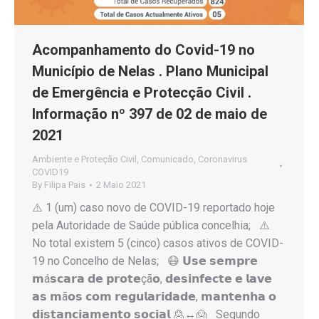
Acompanhamento do Covid-19 no
Município de Nelas . Plano Municipal
de Emergência e Protecção Civil .
Informação nº 397 de 02 de maio de
2021
Ambiente e Proteção Civil
,
Comunicado
,
Coronavirus
COVID19
By
Filipa Pais
2 Maio 2021
⚠️ 1 (um) caso novo de COVID-19 reportado hoje
pela Autoridade de Saúde pública concelhia; ⚠️
No total existem 5 (cinco) casos ativos de COVID-
19 no Concelho de Nelas; 😷 𝗨𝘀𝗲 𝘀𝗲𝗺𝗽𝗿𝗲
𝗺á𝘀𝗰𝗮𝗿𝗮 𝗱𝗲 𝗽𝗿𝗼𝘁𝗲çã𝗼, 𝗱𝗲𝘀𝗶𝗻𝗳𝗲𝗰𝘁𝗲 𝗲 𝗹𝗮𝘃𝗲
𝗮𝘀 𝗺ã𝗼𝘀 𝗰𝗼𝗺 𝗿𝗲𝗴𝘂𝗹𝗮𝗿𝗶𝗱𝗮𝗱𝗲, 𝗺𝗮𝗻𝘁𝗲𝗻𝗵𝗮 𝗼
𝗱𝗶𝘀𝘁𝗮𝗻𝗰𝗶𝗮𝗺𝗲𝗻𝘁𝗼 𝘀𝗼𝗰𝗶𝗮𝗹 🙎↔️🙍 Segundo