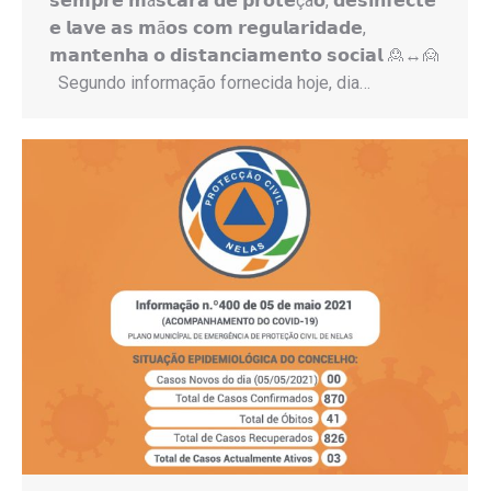
𝘀𝗲𝗺𝗽𝗿𝗲 𝗺á𝘀𝗰𝗮𝗿𝗮 𝗱𝗲 𝗽𝗿𝗼𝘁𝗲çã𝗼, 𝗱𝗲𝘀𝗶𝗻𝗳𝗲𝗰𝘁𝗲
𝗲 𝗹𝗮𝘃𝗲 𝗮𝘀 𝗺ã𝗼𝘀 𝗰𝗼𝗺 𝗿𝗲𝗴𝘂𝗹𝗮𝗿𝗶𝗱𝗮𝗱𝗲,
𝗺𝗮𝗻𝘁𝗲𝗻𝗵𝗮 𝗼 𝗱𝗶𝘀𝘁𝗮𝗻𝗰𝗶𝗮𝗺𝗲𝗻𝘁𝗼 𝘀𝗼𝗰𝗶𝗮𝗹 🙎↔️🙍
Segundo informação fornecida hoje, dia…