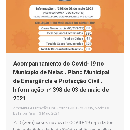
Acompanhamento do Covid-19 no
Município de Nelas . Plano Municipal
de Emergência e Protecção Civil .
Informação nº 398 de 03 de maio de
2021
Ambiente e Proteção Civil
,
Coronavirus COVID19
,
Notícias
By
Filipa Pais
3 Maio 2021
⚠️ 0 (zero) casos novos de COVID-19 reportados
hoje pela Autoridade de Saúde pública concelhia;