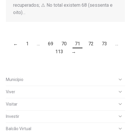
recuperados; ⚠️ No total existem 68 (sessenta e
oito)…
←
1
…
69
70
71
72
73
…
113
→
Município
Viver
Visitar
Investir
Balcão Virtual