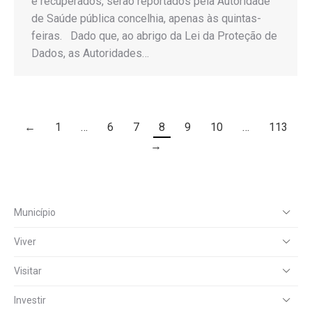
e recuperados, serão reportados pela Autoridade
de Saúde pública concelhia, apenas às quintas-
feiras. Dado que, ao abrigo da Lei da Proteção de
Dados, as Autoridades…
←
1
…
6
7
8
9
10
…
113
→
Município
Viver
Visitar
Investir