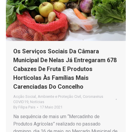
Os Serviços Sociais Da Câmara
Municipal De Nelas Já Entregaram 678
Cabazes De Fruta E Produtos
Hortícolas Às Famílias Mais
Carenciadas Do Concelho
Acção Social
,
Ambiente e Proteção Civil
,
Coronavirus
COVID19
,
Notícias
By
Filipa Pais
17 Maio 2021
Na sequência de mais um “Mercadinho de
Produtos Agrícolas” realizado no passado
domingo, dia 16 de maio, no Mercado Municipal de