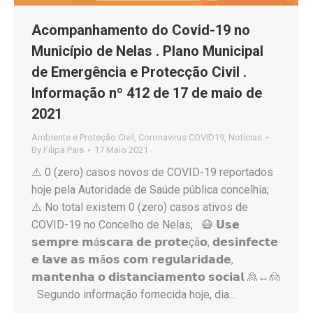
Acompanhamento do Covid-19 no
Município de Nelas . Plano Municipal
de Emergência e Protecção Civil .
Informação nº 412 de 17 de maio de
2021
Ambiente e Proteção Civil
,
Coronavirus COVID19
,
Notícias
By
Filipa Pais
17 Maio 2021
⚠️ 0 (zero) casos novos de COVID-19 reportados
hoje pela Autoridade de Saúde pública concelhia;
⚠️ No total existem 0 (zero) casos ativos de
COVID-19 no Concelho de Nelas; 😷 𝗨𝘀𝗲
𝘀𝗲𝗺𝗽𝗿𝗲 𝗺á𝘀𝗰𝗮𝗿𝗮 𝗱𝗲 𝗽𝗿𝗼𝘁𝗲çã𝗼, 𝗱𝗲𝘀𝗶𝗻𝗳𝗲𝗰𝘁𝗲
𝗲 𝗹𝗮𝘃𝗲 𝗮𝘀 𝗺ã𝗼𝘀 𝗰𝗼𝗺 𝗿𝗲𝗴𝘂𝗹𝗮𝗿𝗶𝗱𝗮𝗱𝗲,
𝗺𝗮𝗻𝘁𝗲𝗻𝗵𝗮 𝗼 𝗱𝗶𝘀𝘁𝗮𝗻𝗰𝗶𝗮𝗺𝗲𝗻𝘁𝗼 𝘀𝗼𝗰𝗶𝗮𝗹 🙎↔️🙍
Segundo informação fornecida hoje, dia…