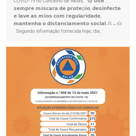
COVID-19 no Concelho de Nelas; 😷 𝗨𝘀𝗲
𝘀𝗲𝗺𝗽𝗿𝗲 𝗺á𝘀𝗰𝗮𝗿𝗮 𝗱𝗲 𝗽𝗿𝗼𝘁𝗲çã𝗼, 𝗱𝗲𝘀𝗶𝗻𝗳𝗲𝗰𝘁𝗲
𝗲 𝗹𝗮𝘃𝗲 𝗮𝘀 𝗺ã𝗼𝘀 𝗰𝗼𝗺 𝗿𝗲𝗴𝘂𝗹𝗮𝗿𝗶𝗱𝗮𝗱𝗲,
𝗺𝗮𝗻𝘁𝗲𝗻𝗵𝗮 𝗼 𝗱𝗶𝘀𝘁𝗮𝗻𝗰𝗶𝗮𝗺𝗲𝗻𝘁𝗼 𝘀𝗼𝗰𝗶𝗮𝗹 🙎↔️🙍
Segundo informação fornecida hoje, dia…