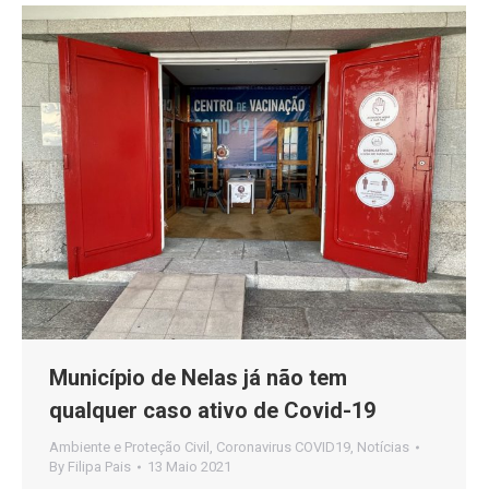
Município de Nelas já não tem
qualquer caso ativo de Covid-19
Ambiente e Proteção Civil
,
Coronavirus COVID19
,
Notícias
By
Filipa Pais
13 Maio 2021