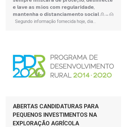
𝘀𝗲𝗺𝗽𝗿𝗲 𝗺á𝘀𝗰𝗮𝗿𝗮 𝗱𝗲 𝗽𝗿𝗼𝘁𝗲çã𝗼, 𝗱𝗲𝘀𝗶𝗻𝗳𝗲𝗰𝘁𝗲
𝗲 𝗹𝗮𝘃𝗲 𝗮𝘀 𝗺ã𝗼𝘀 𝗰𝗼𝗺 𝗿𝗲𝗴𝘂𝗹𝗮𝗿𝗶𝗱𝗮𝗱𝗲,
𝗺𝗮𝗻𝘁𝗲𝗻𝗵𝗮 𝗼 𝗱𝗶𝘀𝘁𝗮𝗻𝗰𝗶𝗮𝗺𝗲𝗻𝘁𝗼 𝘀𝗼𝗰𝗶𝗮𝗹 🙎↔️🙍
Segundo informação fornecida hoje, dia…
ABERTAS CANDIDATURAS PARA
PEQUENOS INVESTIMENTOS NA
EXPLORAÇÃO AGRÍCOLA