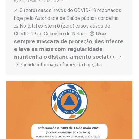
By
Filipa Pais
15 Maio 2021
⚠️ 0 (zero) casos novos de COVID-19 reportados
hoje pela Autoridade de Saúde pública concelhia;
⚠️ No total existem 0 (zero) casos ativos de
COVID-19 no Concelho de Nelas; 😷 𝗨𝘀𝗲
𝘀𝗲𝗺𝗽𝗿𝗲 𝗺á𝘀𝗰𝗮𝗿𝗮 𝗱𝗲 𝗽𝗿𝗼𝘁𝗲çã𝗼, 𝗱𝗲𝘀𝗶𝗻𝗳𝗲𝗰𝘁𝗲
𝗲 𝗹𝗮𝘃𝗲 𝗮𝘀 𝗺ã𝗼𝘀 𝗰𝗼𝗺 𝗿𝗲𝗴𝘂𝗹𝗮𝗿𝗶𝗱𝗮𝗱𝗲,
𝗺𝗮𝗻𝘁𝗲𝗻𝗵𝗮 𝗼 𝗱𝗶𝘀𝘁𝗮𝗻𝗰𝗶𝗮𝗺𝗲𝗻𝘁𝗼 𝘀𝗼𝗰𝗶𝗮𝗹 🙎↔️🙍
Segundo informação fornecida hoje, dia…