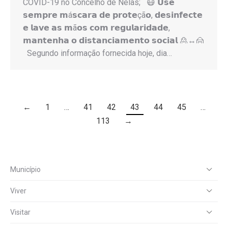
COVID-19 no Concelho de Nelas; 😷 𝗨𝘀𝗲
𝘀𝗲𝗺𝗽𝗿𝗲 𝗺á𝘀𝗰𝗮𝗿𝗮 𝗱𝗲 𝗽𝗿𝗼𝘁𝗲çã𝗼, 𝗱𝗲𝘀𝗶𝗻𝗳𝗲𝗰𝘁𝗲
𝗲 𝗹𝗮𝘃𝗲 𝗮𝘀 𝗺ã𝗼𝘀 𝗰𝗼𝗺 𝗿𝗲𝗴𝘂𝗹𝗮𝗿𝗶𝗱𝗮𝗱𝗲,
𝗺𝗮𝗻𝘁𝗲𝗻𝗵𝗮 𝗼 𝗱𝗶𝘀𝘁𝗮𝗻𝗰𝗶𝗮𝗺𝗲𝗻𝘁𝗼 𝘀𝗼𝗰𝗶𝗮𝗹 🙎↔️🙍
Segundo informação fornecida hoje, dia…
←
1
…
41
42
43
44
45
…
113
→
Município
Viver
Visitar