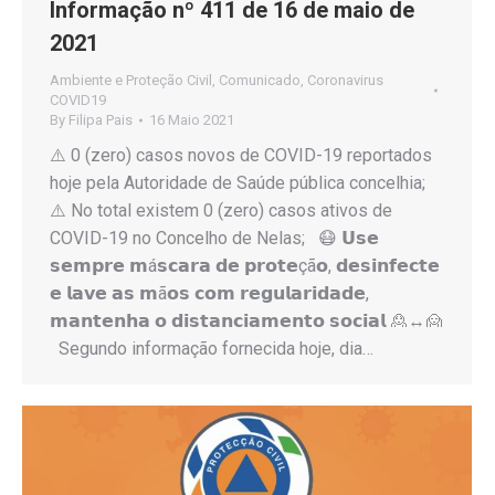
Informação nº 411 de 16 de maio de
2021
Ambiente e Proteção Civil
,
Comunicado
,
Coronavirus
COVID19
By
Filipa Pais
16 Maio 2021
⚠️ 0 (zero) casos novos de COVID-19 reportados
hoje pela Autoridade de Saúde pública concelhia;
⚠️ No total existem 0 (zero) casos ativos de
COVID-19 no Concelho de Nelas; 😷 𝗨𝘀𝗲
𝘀𝗲𝗺𝗽𝗿𝗲 𝗺á𝘀𝗰𝗮𝗿𝗮 𝗱𝗲 𝗽𝗿𝗼𝘁𝗲çã𝗼, 𝗱𝗲𝘀𝗶𝗻𝗳𝗲𝗰𝘁𝗲
𝗲 𝗹𝗮𝘃𝗲 𝗮𝘀 𝗺ã𝗼𝘀 𝗰𝗼𝗺 𝗿𝗲𝗴𝘂𝗹𝗮𝗿𝗶𝗱𝗮𝗱𝗲,
𝗺𝗮𝗻𝘁𝗲𝗻𝗵𝗮 𝗼 𝗱𝗶𝘀𝘁𝗮𝗻𝗰𝗶𝗮𝗺𝗲𝗻𝘁𝗼 𝘀𝗼𝗰𝗶𝗮𝗹 🙎↔️🙍
Segundo informação fornecida hoje, dia…