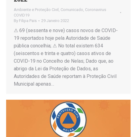
Ambiente e Proteção Civil
,
Comunicado
,
Coronavirus
COVID19
By
Filipa Pais
29 Janeiro 2022
⚠ 69 (sessenta e nove) casos novos de COVID-
19 reportados hoje pela Autoridade de Saúde
pública concelhia; ⚠ No total existem 634
(seiscentos e trinta e quatro) casos ativos de
COVID-19 no Concelho de Nelas; Dado que, ao
abrigo da Lei da Proteção de Dados, as
Autoridades de Saúde reportam à Proteção Civil
Municipal apenas…