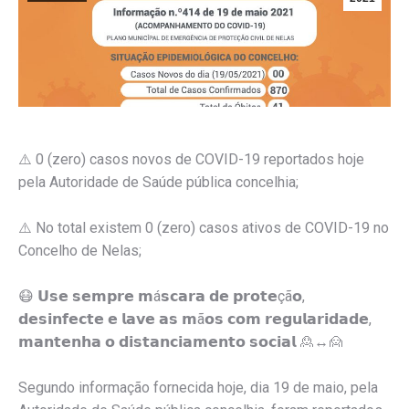
⚠️ 0 (zero) casos novos de COVID-19 reportados hoje
pela Autoridade de Saúde pública concelhia;
⚠️ No total existem 0 (zero) casos ativos de COVID-19 no
Concelho de Nelas;
😷 𝗨𝘀𝗲 𝘀𝗲𝗺𝗽𝗿𝗲 𝗺á𝘀𝗰𝗮𝗿𝗮 𝗱𝗲 𝗽𝗿𝗼𝘁𝗲çã𝗼,
𝗱𝗲𝘀𝗶𝗻𝗳𝗲𝗰𝘁𝗲 𝗲 𝗹𝗮𝘃𝗲 𝗮𝘀 𝗺ã𝗼𝘀 𝗰𝗼𝗺 𝗿𝗲𝗴𝘂𝗹𝗮𝗿𝗶𝗱𝗮𝗱𝗲,
𝗺𝗮𝗻𝘁𝗲𝗻𝗵𝗮 𝗼 𝗱𝗶𝘀𝘁𝗮𝗻𝗰𝗶𝗮𝗺𝗲𝗻𝘁𝗼 𝘀𝗼𝗰𝗶𝗮𝗹 🙎↔️🙍
Segundo informação fornecida hoje, dia 19 de maio, pela