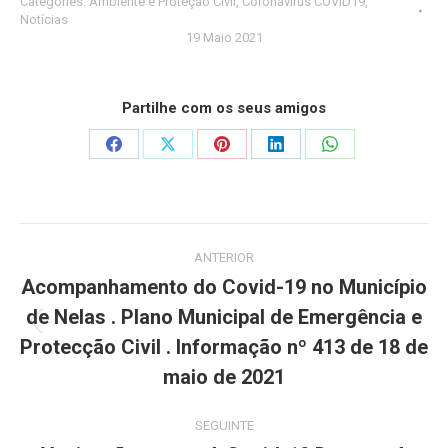
Categories:
Ambiente e Proteção Civil
,
Coronavirus COVID19
,
Notícias
19 Maio 2021
Partilhe com os seus amigos
Share
Share
Share
Share
Share
on
on
on
on
on
Facebook
X
Pinterest
LinkedIn
WhatsApp
Post
ANTERIOR
navigation
Acompanhamento do Covid-19 no Município
de Nelas . Plano Municipal de Emergência e
Previous
Protecção Civil . Informação nº 413 de 18 de
post:
maio de 2021
SEGUINTE