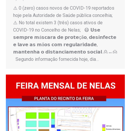
⚠️ 0 (zero) casos novos de COVID-19 reportados
hoje pela Autoridade de Saúde pública concelhia;
⚠️ No total existem 3 (três) casos ativos de
COVID-19 no Concelho de Nelas; 😷 𝗨𝘀𝗲
𝘀𝗲𝗺𝗽𝗿𝗲 𝗺á𝘀𝗰𝗮𝗿𝗮 𝗱𝗲 𝗽𝗿𝗼𝘁𝗲çã𝗼, 𝗱𝗲𝘀𝗶𝗻𝗳𝗲𝗰𝘁𝗲
𝗲 𝗹𝗮𝘃𝗲 𝗮𝘀 𝗺ã𝗼𝘀 𝗰𝗼𝗺 𝗿𝗲𝗴𝘂𝗹𝗮𝗿𝗶𝗱𝗮𝗱𝗲,
𝗺𝗮𝗻𝘁𝗲𝗻𝗵𝗮 𝗼 𝗱𝗶𝘀𝘁𝗮𝗻𝗰𝗶𝗮𝗺𝗲𝗻𝘁𝗼 𝘀𝗼𝗰𝗶𝗮𝗹 🙎↔️🙍
Segundo informação fornecida hoje, dia…