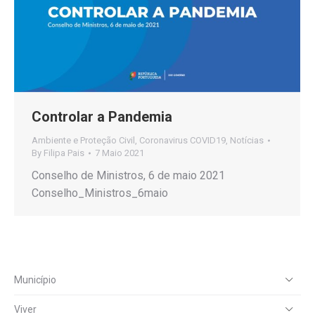
Controlar a Pandemia
Ambiente e Proteção Civil
,
Coronavirus COVID19
,
Notícias
By
Filipa Pais
7 Maio 2021
Conselho de Ministros, 6 de maio 2021
Conselho_Ministros_6maio
Município
Viver