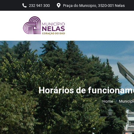
232 941 300
Praça do Municipio, 3520-001 Nelas
Horários de funcioname
Home
Municíp