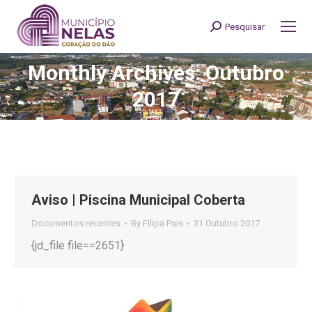
Pesquisar
Search:
Monthly Archives: Outubro
You are here:
2017
Aviso | Piscina Municipal Coberta
Documentos recentes
By
Filipa Pais
31 Outubro 2017
{jd_file file==2651}