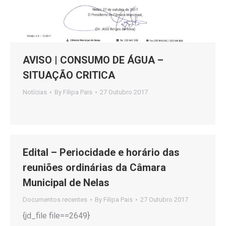
AVISO | CONSUMO DE ÁGUA –
SITUAÇÃO CRITICA
Notícias
By
Filipa Pais
27 Outubro 2017
Edital – Periocidade e horário das
reuniões ordinárias da Câmara
Municipal de Nelas
Documentos recentes
By
Filipa Pais
27 Outubro 2017
{jd_file file==2649}