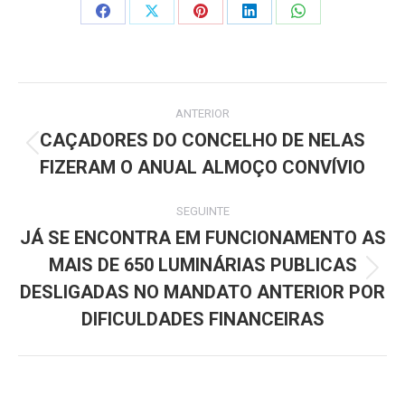
Share
Share
Share
Share
Share
on
on
on
on
on
Facebook
X
Pinterest
LinkedIn
WhatsApp
Post
ANTERIOR
navigation
CAÇADORES DO CONCELHO DE NELAS
Previous
FIZERAM O ANUAL ALMOÇO CONVÍVIO
post:
SEGUINTE
JÁ SE ENCONTRA EM FUNCIONAMENTO AS
MAIS DE 650 LUMINÁRIAS PUBLICAS
Next
DESLIGADAS NO MANDATO ANTERIOR POR
post:
DIFICULDADES FINANCEIRAS