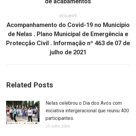
de acabamentos
SEGUINTE
Acompanhamento do Covid-19 no Município
de Nelas . Plano Municipal de Emergência e
Next
Protecção Civil . Informação nº 463 de 07 de
post:
julho de 2021
Related Posts
Nelas celebrou o Dia dos Avós com
iniciativa intergeracional que reuniu 400
participantes.
25 Julho 2026