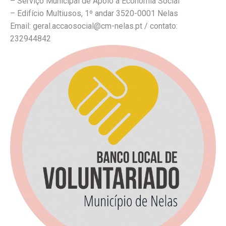
– Serviço Municipal de Apoio à Economia Social
– Edifício Multiusos, 1º andar 3520-0001 Nelas
Email: geral.accaosocial@cm-nelas.pt / contato:
232944842