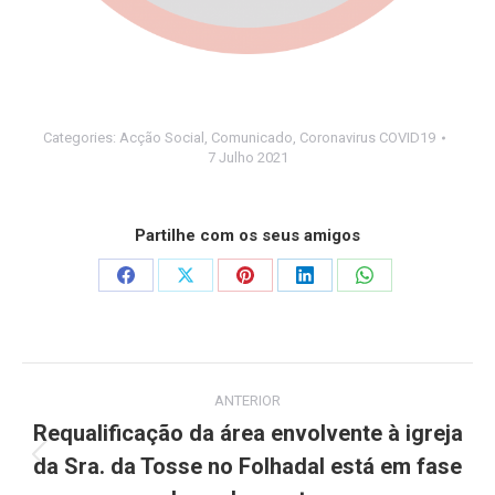
Categories:
Acção Social
,
Comunicado
,
Coronavirus COVID19
7 Julho 2021
Partilhe com os seus amigos
Share
Share
Share
Share
Share
on
on
on
on
on
Facebook
X
Pinterest
LinkedIn
WhatsApp
Post
ANTERIOR
navigation
Requalificação da área envolvente à igreja
da Sra. da Tosse no Folhadal está em fase
Previous
post: