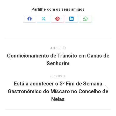
Partilhe com os seus amigos
Share
Share
Share
Share
Share
on
on
on
on
on
Facebook
X
Pinterest
LinkedIn
WhatsApp
Post
ANTERIOR
navigation
Condicionamento de Trânsito em Canas de
Previous
Senhorim
post:
SEGUINTE
Está a acontecer o 3º Fim de Semana
Gastronómico do Míscaro no Concelho de
Next
post:
Nelas