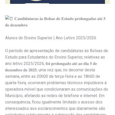
𝐂𝐚𝐧𝐝𝐢𝐝𝐚𝐭𝐮𝐫𝐚𝐬 𝐚̀𝐬 𝐁𝐨𝐥𝐬𝐚𝐬 𝐝𝐞 𝐄𝐬𝐭𝐮𝐝𝐨 𝐩𝐫𝐨𝐥𝐨𝐧𝐠𝐚𝐝𝐚𝐬 𝐚𝐭𝐞́ 𝟓
𝐝𝐞 𝐝𝐞𝐳𝐞𝐦𝐛𝐫𝐨
Alunos do Ensino Superior | Ano Letivo 2025/2026
O período de apresentação de candidaturas às Bolsas de
Estudo para Estudantes do Ensino Superior, relativas ao
ano letivo 2025/2026, 𝐟𝐨𝐢 𝐩𝐫𝐨𝐥𝐨𝐧𝐠𝐚𝐝𝐨 𝐚𝐭𝐞́ 𝐚𝐨 𝐝𝐢𝐚 𝟓 𝐝𝐞
𝐝𝐞𝐳𝐞𝐦𝐛𝐫𝐨 𝐝𝐞 𝟐𝟎𝟐𝟓, uma vez que, no decorrer desta
semana, entre as 20h00 de terça-feira e as 18h00 de
quarta-feira, ocorreram problemas técnicos imputáveis à
operadora móvel que condicionaram as comunicações do
Município, afetando as redes de telefone e internet. Em
consequência, ficou igualmente limitado o acesso dos
interessados aos esclarecimentos que diariamente são
solicitados relativamente à submissão das candidaturas.