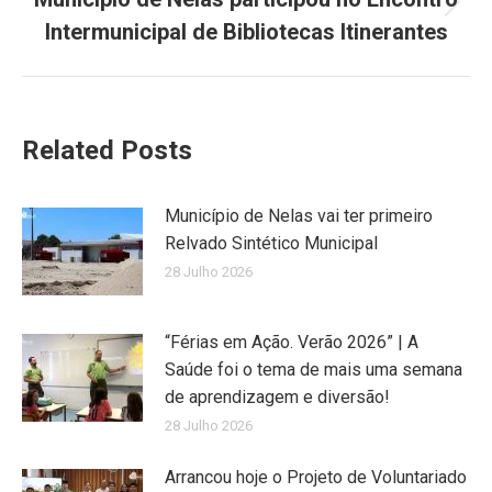
Next
Intermunicipal de Bibliotecas Itinerantes
post:
Related Posts
Município de Nelas vai ter primeiro
Relvado Sintético Municipal
28 Julho 2026
“Férias em Ação. Verão 2026” | A
Saúde foi o tema de mais uma semana
de aprendizagem e diversão!
28 Julho 2026
Arrancou hoje o Projeto de Voluntariado