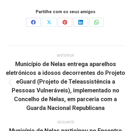
Partilhe com os seus amigos
Share
Share
Share
Share
Share
on
on
on
on
on
Facebook
X
Pinterest
LinkedIn
WhatsApp
Post
ANTERIOR
navigation
Município de Nelas entrega aparelhos
eletrónicos a idosos decorrentes do Projeto
eGuard (Projeto de Teleassistência a
Previous
Pessoas Vulneráveis), implementado no
post:
Concelho de Nelas, em parceria com a
Guarda Nacional Republicana
SEGUINTE
Município de Nelas participou no Encontro